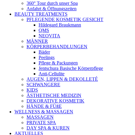
360° Tour durch unser Spa
Anfahrt & Öffnungszeiten
BEAUTY TREATMENTS
PFLEGENDE KOSMETIK GESICHT
Hildegard Braukmann
QMS
NEOVITA
MÄNNER
KÖRPERBEHANDLUNGEN
Bäder
Peelings
Pflege & Packungen
Jentschura Basische Körperpflege
Anti-Cellulite
AUGEN, LIPPEN & DEKOLLETÉ
SCHWANGERE
KIDS
ÄSTHETISCHE MEDIZIN
DEKORATIVE KOSMETIK
HÄNDE & FÜßE
WELLNESS & MASSAGEN
MASSAGEN
PRIVATE SPA
DAY SPA & KUREN
AKTUELLES