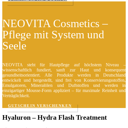
NEOVITA Cosmetics –
Pflege mit System und
Seele
NEOVITA steht für Hautpflege auf höchstem Niveau –
wissenschaftlich fundiert, sanft zur Haut und konsequent
gesundheitsorientiert. Alle Produkte werden in Deutschland
entwickelt und hergestellt, sind frei von Konservierungsstoffen,
Emulgatoren, Mineralölen und Duftstoffen und werden in
einzigartiger Mousse-Form appliziert – für maximale Reinheit und
Verträglichkeit.
GUTSCHEIN VERSCHENKEN
Hyaluron – Hydra Flash Treatment