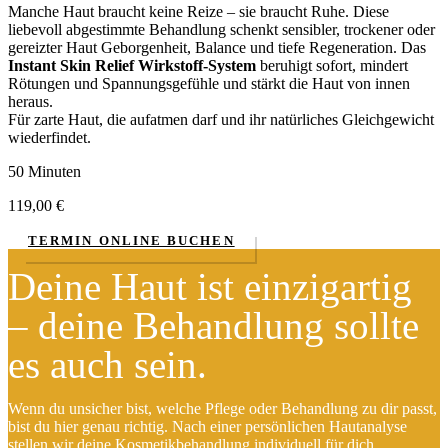
Manche Haut braucht keine Reize – sie braucht Ruhe. Diese
liebevoll abgestimmte Behandlung schenkt sensibler, trockener oder
gereizter Haut Geborgenheit, Balance und tiefe Regeneration. Das
Instant Skin Relief Wirkstoff-System
beruhigt sofort, mindert
Rötungen und Spannungsgefühle und stärkt die Haut von innen
heraus.
Für zarte Haut, die aufatmen darf und ihr natürliches Gleichgewicht
wiederfindet.
50 Minuten
119,00
€
TERMIN ONLINE BUCHEN
Deine Haut ist einzigartig
– deine Behandlung sollte
es auch sein.
Wenn du unsicher bist, welche Pflege oder Behandlung zu dir passt,
bist du hier genau richtig. Nach einer persönlichen Hautanalyse
stellen wir deine Kosmetikbehandlung individuell für dich