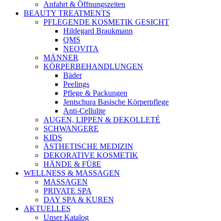
Anfahrt & Öffnungszeiten
BEAUTY TREATMENTS
PFLEGENDE KOSMETIK GESICHT
Hildegard Braukmann
QMS
NEOVITA
MÄNNER
KÖRPERBEHANDLUNGEN
Bäder
Peelings
Pflege & Packungen
Jentschura Basische Körperpflege
Anti-Cellulite
AUGEN, LIPPEN & DEKOLLETÉ
SCHWANGERE
KIDS
ÄSTHETISCHE MEDIZIN
DEKORATIVE KOSMETIK
HÄNDE & FÜßE
WELLNESS & MASSAGEN
MASSAGEN
PRIVATE SPA
DAY SPA & KUREN
AKTUELLES
Unser Katalog