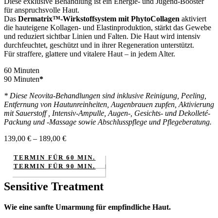
Diese exklusive Behandlung ist ein Energie- und Jugend-Booster
für anspruchsvolle Haut.
Das
Dermatrix™-Wirkstoffsystem mit PhytoCollagen
aktiviert
die hauteigene Kollagen- und Elastinproduktion, stärkt das Gewebe
und reduziert sichtbar Linien und Falten. Die Haut wird intensiv
durchfeuchtet, geschützt und in ihrer Regeneration unterstützt.
Für straffere, glattere und vitalere Haut – in jedem Alter.
60 Minuten
90 Minuten
*
* Diese Neovita-Behandlungen sind inklusive Reinigung, Peeling,
Entfernung von Hautunreinheiten,
Augenbrauen zupfen, Aktivierung
mit Sauerstoff , Intensiv-Ampulle, Augen-, Gesichts-
und Dekolleté-
Packung und -Massage sowie Abschlusspflege und Pflegeberatung.
139,00
€
–
189,00
€
TERMIN FÜR 60 MIN.
TERMIN FÜR 90 MIN.
Sensitive Treatment
Wie eine sanfte Umarmung für empfindliche Haut.