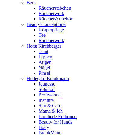
Berk
Räucherstäbchen
Räucherwerk
Räucher-Zubehör
Beauty Concept Spa
Körperpflege
Tee
Räucherwerk
Horst Kirchberger
Teint
Lippen
Augen
Nägel
Pinsel
Hildegard Braukmann
Jeunesse
Solution
Professional
Institute
Sun & Care
Mama & Ich
Limitierte Editionen
Beauty for Hands
Body
BraukMann