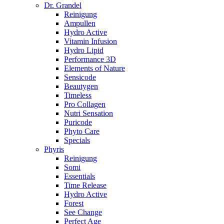
Dr. Grandel
Reinigung
Ampullen
Hydro Active
Vitamin Infusion
Hydro Lipid
Performance 3D
Elements of Nature
Sensicode
Beautygen
Timeless
Pro Collagen
Nutri Sensation
Puricode
Phyto Care
Specials
Phyris
Reinigung
Somi
Essentials
Time Release
Hydro Active
Forest
See Change
Perfect Age