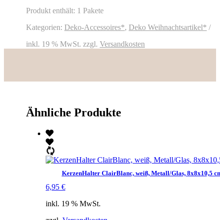
/
grau
Produkt enthält: 1
Pakete
Menge
Kategorien:
Deko-Accessoires*
,
Deko Weihnachtsartikel*
inkl. 19 % MwSt.
zzgl.
Versandkosten
Ähnliche Produkte
KerzenHalter ClairBlanc, weiß, Metall/Glas, 8x8x10,5 c
6,95
€
inkl. 19 % MwSt.