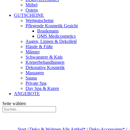
Möbel
Ostern
GUTSCHEINE
Wertgutscheine
Pflegende Kosmetik Gesicht
Braukmann
QMS Medicosmetics
Augen, Lippen & Dekolleté
Hände & Füße
Männer
Schwangere & Kids
Körperbehandlungen
Dekorative Kosmetik
Massagen
Sauna
Private Spa
Day Spa & Kuren
ANGEBOTE
Seite wählen
Start
/
Deko & Wohnen Alle Artikel*
/
Deko-Accessoires*
/