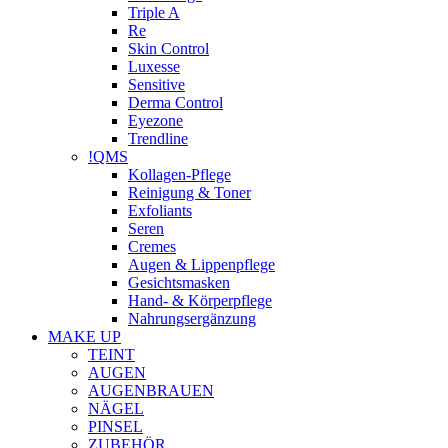
Triple A
Re
Skin Control
Luxesse
Sensitive
Derma Control
Eyezone
Trendline
!QMS
Kollagen-Pflege
Reinigung & Toner
Exfoliants
Seren
Cremes
Augen & Lippenpflege
Gesichtsmasken
Hand- & Körperpflege
Nahrungsergänzung
MAKE UP
TEINT
AUGEN
AUGENBRAUEN
NÄGEL
PINSEL
ZUBEHÖR