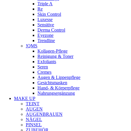
Triple A
Re
Skin Control
Luxesse
Sensitive
Derma Control
Eyezone
Trendline
!QMS
Kollagen-Pflege
Reinigung & Toner
Exfoliants
Seren
Cremes
Augen & Lippenpflege
Gesichtsmasken
Hand- & Körperpflege
Nahrungsergänzung
MAKE UP
TEINT
AUGEN
AUGENBRAUEN
NÄGEL
PINSEL
ZUBEHÖR