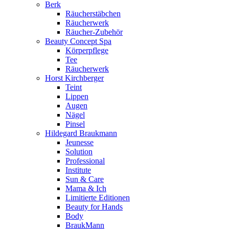
Berk
Räucherstäbchen
Räucherwerk
Räucher-Zubehör
Beauty Concept Spa
Körperpflege
Tee
Räucherwerk
Horst Kirchberger
Teint
Lippen
Augen
Nägel
Pinsel
Hildegard Braukmann
Jeunesse
Solution
Professional
Institute
Sun & Care
Mama & Ich
Limitierte Editionen
Beauty for Hands
Body
BraukMann