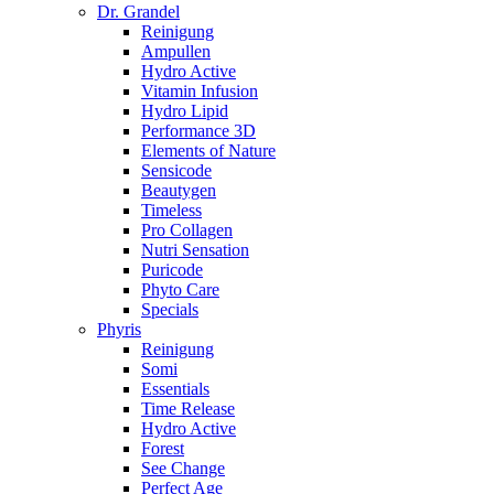
Dr. Grandel
Reinigung
Ampullen
Hydro Active
Vitamin Infusion
Hydro Lipid
Performance 3D
Elements of Nature
Sensicode
Beautygen
Timeless
Pro Collagen
Nutri Sensation
Puricode
Phyto Care
Specials
Phyris
Reinigung
Somi
Essentials
Time Release
Hydro Active
Forest
See Change
Perfect Age