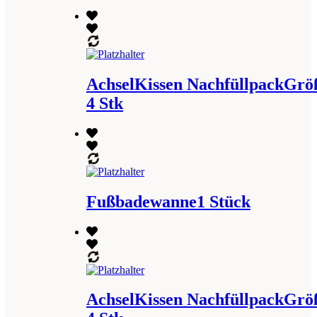
AchselKissen NachfüllpackGröß
4 Stk
Fußbadewanne1 Stück
AchselKissen NachfüllpackGröß