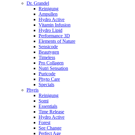
Dr. Grandel
Reinigung
Ampullen
Hydro Active
Vitamin Infusion
Hydro Lipid
Performance 3D
Elements of Nature
Sensicode
Beautygen
Timeless
Pro Collagen
Nutri Sensation
Puricode
Phyto Care
Specials
Phyris
Reinigung
Somi
Essentials
Time Release
Hydro Active
Forest
See Change
Perfect Age