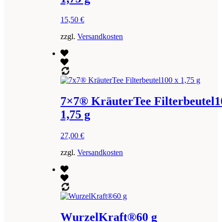
15,50
€
zzgl.
Versandkosten
7×7® KräuterTee Filterbeutel1
1,75 g
27,00
€
zzgl.
Versandkosten
WurzelKraft®60 g