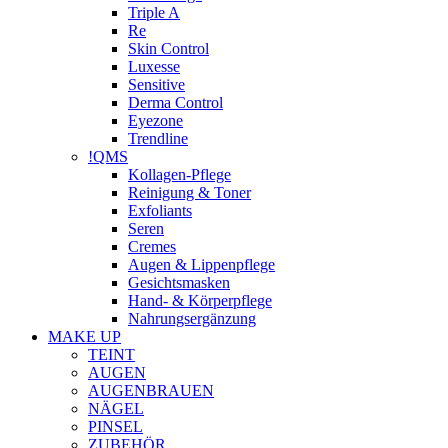
Triple A
Re
Skin Control
Luxesse
Sensitive
Derma Control
Eyezone
Trendline
!QMS
Kollagen-Pflege
Reinigung & Toner
Exfoliants
Seren
Cremes
Augen & Lippenpflege
Gesichtsmasken
Hand- & Körperpflege
Nahrungsergänzung
MAKE UP
TEINT
AUGEN
AUGENBRAUEN
NÄGEL
PINSEL
ZUBEHÖR