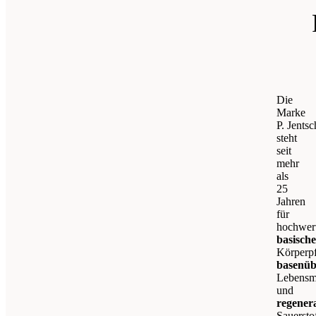
Die
Marke
P. Jents
steht
seit
mehr
als
25
Jahren
für
hochwer
basische
Körperpf
basenüb
Lebensmi
und
regenera
Sauerst