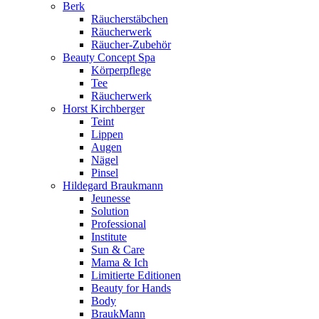
Berk
Räucherstäbchen
Räucherwerk
Räucher-Zubehör
Beauty Concept Spa
Körperpflege
Tee
Räucherwerk
Horst Kirchberger
Teint
Lippen
Augen
Nägel
Pinsel
Hildegard Braukmann
Jeunesse
Solution
Professional
Institute
Sun & Care
Mama & Ich
Limitierte Editionen
Beauty for Hands
Body
BraukMann