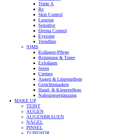
Triple A
Re
Skin Control
Luxesse
Sensitive
Derma Control
Eyezone
Trendline
!QMS
Kollagen-Pflege
Reinigung & Toner
Exfoliants
Seren
Cremes
Augen & Lippenpflege
Gesichtsmasken
Hand- & Körperpflege
Nahrungsergänzung
MAKE UP
TEINT
AUGEN
AUGENBRAUEN
NÄGEL
PINSEL
ZUBEHÖR