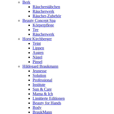
Berk
Räucherstäbchen
Räucherwerk
Räucher-Zubehör
Beauty Concept Spa
Körperpflege
Tee
Räucherwerk
Horst Kirchberger
Teint
Lippen
Augen
Nägel
Pinsel
Hildegard Braukmann
Jeunesse
Solution
Professional
Institute
Sun & Care
Mama & Ich
Limitierte Editionen
Beauty for Hands
Body
BraukMann