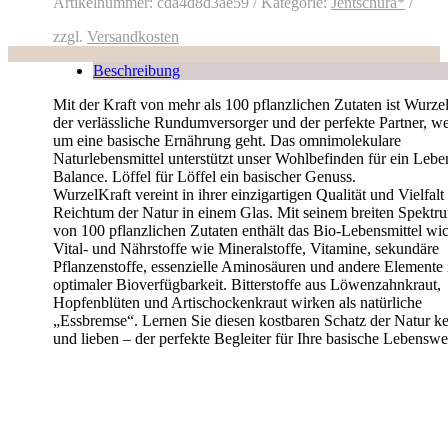
Artikelnummer:
cda4d8d3ae59
Kategorie:
Jentschura*
zzgl.
Versandkosten
Beschreibung
Mit der Kraft von mehr als 100 pflanzlichen Zutaten ist Wurze
der verlässliche Rundumversorger und der perfekte Partner, w
um eine basische Ernährung geht. Das omnimolekulare
Naturlebensmittel unterstützt unser Wohlbefinden für ein Lebe
Balance. Löffel für Löffel ein basischer Genuss.
WurzelKraft vereint in ihrer einzigartigen Qualität und Vielfalt
Reichtum der Natur in einem Glas. Mit seinem breiten Spektr
von 100 pflanzlichen Zutaten enthält das Bio-Lebensmittel wic
Vital- und Nährstoffe wie Mineralstoffe, Vitamine, sekundäre
Pflanzenstoffe, essenzielle Aminosäuren und andere Elemente 
optimaler Bioverfügbarkeit. Bitterstoffe aus Löwenzahnkraut,
Hopfenblüten und Artischockenkraut wirken als natürliche
„Essbremse“. Lernen Sie diesen kostbaren Schatz der Natur k
und lieben – der perfekte Begleiter für Ihre basische Lebenswe