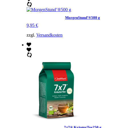
MorgenStund’®500 g
9,95
€
zzgl.
Versandkosten
7×7® KräuterTee250 g