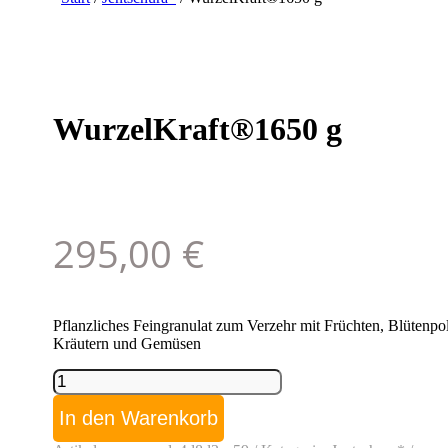
WurzelKraft®1650 g
295,00
€
Pflanzliches Feingranulat zum Verzehr mit Früchten, Blütenpol
Kräutern und Gemüsen
WurzelKraft®1650
g
Menge
In den Warenkorb