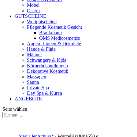
Möbel
Ostern
GUTSCHEINE
Wertgutscheine
Pflegende Kosmetik Gesicht
Braukmann
QMS Medicosmetics
Augen, Lippen & Dekolleté
Hände & Füße
Männer
Schwangere & Kids
Körperbehandlungen
Dekorative Kosmetik
Massagen
Sauna
Private Spa
Day Spa & Kuren
ANGEBOTE
Seite wählen
Start
/
Jentschura*
/ WurzelKraft®1650 g