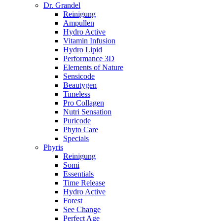
Dr. Grandel
Reinigung
Ampullen
Hydro Active
Vitamin Infusion
Hydro Lipid
Performance 3D
Elements of Nature
Sensicode
Beautygen
Timeless
Pro Collagen
Nutri Sensation
Puricode
Phyto Care
Specials
Phyris
Reinigung
Somi
Essentials
Time Release
Hydro Active
Forest
See Change
Perfect Age