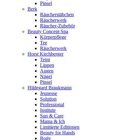
Pinsel
Berk
Räucherstäbchen
Räucherwerk
Räucher-Zubehör
Beauty Concept Spa
Körperpflege
Tee
Räucherwerk
Horst Kirchberger
Teint
Lippen
Augen
Nägel
Pinsel
Hildegard Braukmann
Jeunesse
Solution
Professional
Institute
Sun & Care
Mama & Ich
Limitierte Editionen
Beauty for Hands
Body