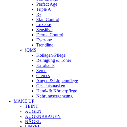
Perfect Age
Triple A
Re
Skin Control
Luxesse
Sensitive
Derma Control
Eyezone
Trendline
!QMS
Kollagen-Pflege
Reinigung & Toner
Exfoliants
Seren
Cremes
Augen & Lippenpflege
Gesichtsmasken
Hand- & Körperpflege
Nahrungsergänzung
MAKE UP
TEINT
AUGEN
AUGENBRAUEN
NÄGEL
PINSEL