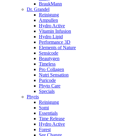
BraukMann
Dr. Grandel
Reinigung
Ampullen
Hydro Active
Vitamin Infusion
Hydro Lipid
Performance 3D
Elements of Nature
Sensicode
Beautygen
Timeless
Pro Collagen
Nutri Sensation
Puricode
Phyto Care
Specials
Phyris
Reinigung
Somi
Essentials
Time Release
Hydro Active
Forest
See Change