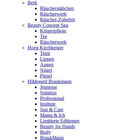
Berk
Räucherstäbchen
Räucherwerk
Räucher-Zubehör
Beauty Concept Spa
Körperpflege
Tee
Räucherwerk
Horst Kirchberger
Teint
Lippen
Augen
Nägel
Pinsel
Hildegard Braukmann
Jeunesse
Solution
Professional
Institute
Sun & Care
Mama & Ich
Limitierte Editionen
Beauty for Hands
Body
BraukMann