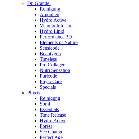
Dr. Grandel
Reinigung
Ampullen
Hydro Active
Vitamin Infusion
Hydro Lipid
Performance 3D
Elements of Nature
Sensicode
Beautygen
Timeless
Pro Collagen
Nutri Sensation
Puricode
Phyto Care
Specials
Phyris
Reinigung
Somi
Essentials
Time Release
Hydro Active
Forest
See Change
Perfect Age