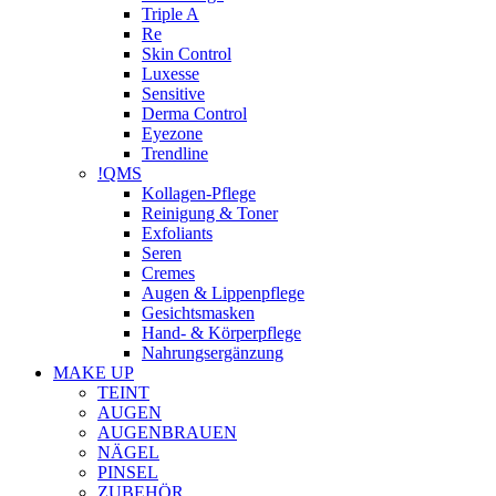
Triple A
Re
Skin Control
Luxesse
Sensitive
Derma Control
Eyezone
Trendline
!QMS
Kollagen-Pflege
Reinigung & Toner
Exfoliants
Seren
Cremes
Augen & Lippenpflege
Gesichtsmasken
Hand- & Körperpflege
Nahrungsergänzung
MAKE UP
TEINT
AUGEN
AUGENBRAUEN
NÄGEL
PINSEL
ZUBEHÖR