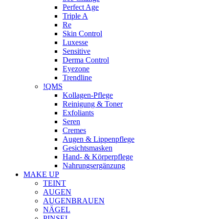
Perfect Age
Triple A
Re
Skin Control
Luxesse
Sensitive
Derma Control
Eyezone
Trendline
!QMS
Kollagen-Pflege
Reinigung & Toner
Exfoliants
Seren
Cremes
Augen & Lippenpflege
Gesichtsmasken
Hand- & Körperpflege
Nahrungsergänzung
MAKE UP
TEINT
AUGEN
AUGENBRAUEN
NÄGEL
PINSEL