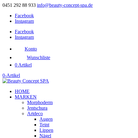
0451 292 88 933
info@beauty-concept-spa.de
Facebook
Instagram
Facebook
Instagram
Konto
Wunschliste
0 Artikel
0-Artikel
HOME
MARKEN
Morphoderm
Jentschura
Artdeco
Augen
Teint
Lippen
Nägel