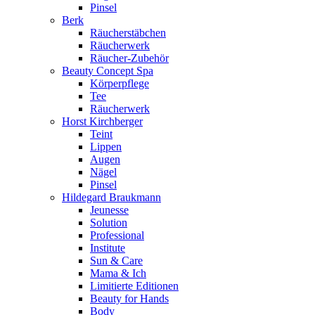
Pinsel
Berk
Räucherstäbchen
Räucherwerk
Räucher-Zubehör
Beauty Concept Spa
Körperpflege
Tee
Räucherwerk
Horst Kirchberger
Teint
Lippen
Augen
Nägel
Pinsel
Hildegard Braukmann
Jeunesse
Solution
Professional
Institute
Sun & Care
Mama & Ich
Limitierte Editionen
Beauty for Hands
Body