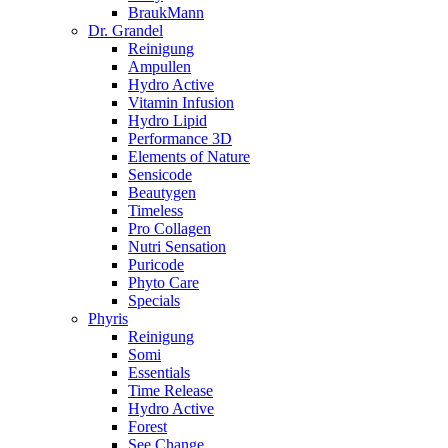
BraukMann
Dr. Grandel
Reinigung
Ampullen
Hydro Active
Vitamin Infusion
Hydro Lipid
Performance 3D
Elements of Nature
Sensicode
Beautygen
Timeless
Pro Collagen
Nutri Sensation
Puricode
Phyto Care
Specials
Phyris
Reinigung
Somi
Essentials
Time Release
Hydro Active
Forest
See Change