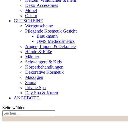
Kerzen, Windlichter & mehr
Deko-Accessoires
Möbel
Ostern
GUTSCHEINE
Wertgutscheine
Pflegende Kosmetik Gesicht
Braukmann
QMS Medicosmetics
Augen, Lippen & Dekolleté
Hände & Füße
Männer
Schwangere & Kids
Körperbehandlungen
Dekorative Kosmetik
Massagen
Sauna
Private Spa
Day Spa & Kuren
ANGEBOTE
Seite wählen