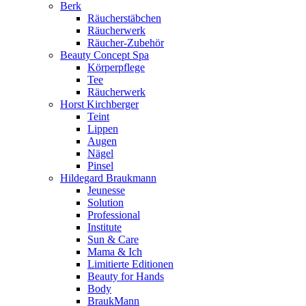
Berk
Räucherstäbchen
Räucherwerk
Räucher-Zubehör
Beauty Concept Spa
Körperpflege
Tee
Räucherwerk
Horst Kirchberger
Teint
Lippen
Augen
Nägel
Pinsel
Hildegard Braukmann
Jeunesse
Solution
Professional
Institute
Sun & Care
Mama & Ich
Limitierte Editionen
Beauty for Hands
Body
BraukMann