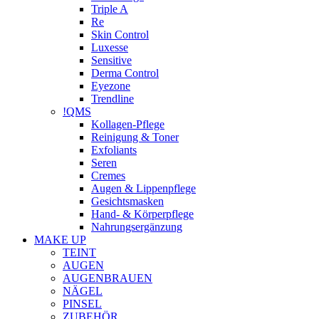
Triple A
Re
Skin Control
Luxesse
Sensitive
Derma Control
Eyezone
Trendline
!QMS
Kollagen-Pflege
Reinigung & Toner
Exfoliants
Seren
Cremes
Augen & Lippenpflege
Gesichtsmasken
Hand- & Körperpflege
Nahrungsergänzung
MAKE UP
TEINT
AUGEN
AUGENBRAUEN
NÄGEL
PINSEL
ZUBEHÖR