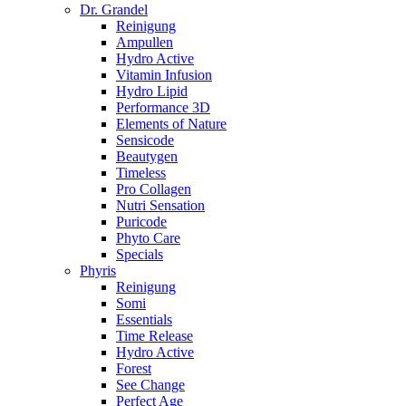
Dr. Grandel
Reinigung
Ampullen
Hydro Active
Vitamin Infusion
Hydro Lipid
Performance 3D
Elements of Nature
Sensicode
Beautygen
Timeless
Pro Collagen
Nutri Sensation
Puricode
Phyto Care
Specials
Phyris
Reinigung
Somi
Essentials
Time Release
Hydro Active
Forest
See Change
Perfect Age