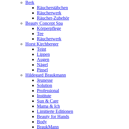
Berk
Räucherstäbchen
Räucherwerk
Räucher-Zubehör
Beauty Concept Spa
Körperpflege
Tee
Räucherwerk
Horst Kirchberger
Teint
Lippen
Augen
Nägel
Pinsel
Hildegard Braukmann
Jeunesse
Solution
Professional
Institute
Sun & Care
Mama & Ich
Limitierte Editionen
Beauty for Hands
Body
BraukMann