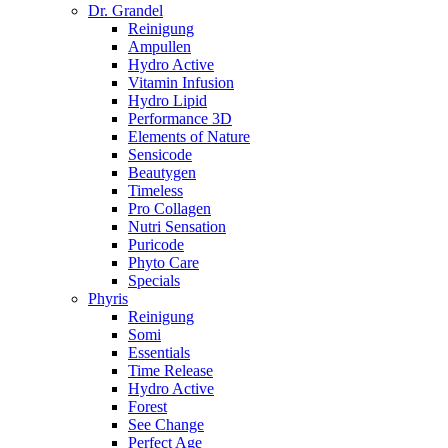
Dr. Grandel
Reinigung
Ampullen
Hydro Active
Vitamin Infusion
Hydro Lipid
Performance 3D
Elements of Nature
Sensicode
Beautygen
Timeless
Pro Collagen
Nutri Sensation
Puricode
Phyto Care
Specials
Phyris
Reinigung
Somi
Essentials
Time Release
Hydro Active
Forest
See Change
Perfect Age