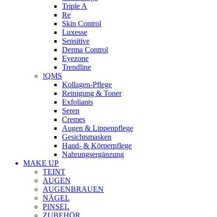
Triple A
Re
Skin Control
Luxesse
Sensitive
Derma Control
Eyezone
Trendline
!QMS
Kollagen-Pflege
Reinigung & Toner
Exfoliants
Seren
Cremes
Augen & Lippenpflege
Gesichtsmasken
Hand- & Körperpflege
Nahrungsergänzung
MAKE UP
TEINT
AUGEN
AUGENBRAUEN
NÄGEL
PINSEL
ZUBEHÖR