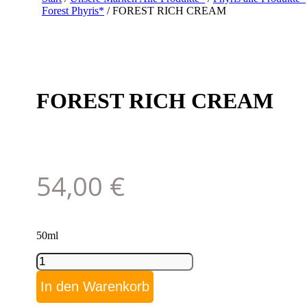
Forest Phyris*
/ FOREST RICH CREAM
FOREST RICH CREAM
54,00
€
50ml
FOREST
RICH
CREAM
In den Warenkorb
Menge