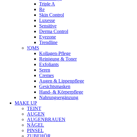
Triple A
Re
Skin Control
Luxesse
Sensitive
Derma Control
Eyezone
Trendline
!QMS
Kollagen-Pflege
Reinigung & Toner
Exfoliants
Seren
Cremes
Augen & Lippenpflege
Gesichtsmasken
Hand- & Körperpflege
Nahrungsergänzung
MAKE UP
TEINT
AUGEN
AUGENBRAUEN
NÄGEL
PINSEL
ZUBEHÖR