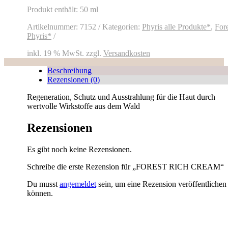
Produkt enthält: 50
ml
Artikelnummer:
7152
Kategorien:
Phyris alle Produkte*
,
Fore
Phyris*
inkl. 19 % MwSt.
zzgl.
Versandkosten
Beschreibung
Rezensionen (0)
Regeneration, Schutz und Ausstrahlung für die Haut durch
wertvolle Wirkstoffe aus dem Wald
Rezensionen
Es gibt noch keine Rezensionen.
Schreibe die erste Rezension für „FOREST RICH CREAM“
Du musst
angemeldet
sein, um eine Rezension veröffentlichen
können.