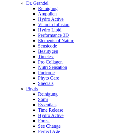
Dr. Grandel
Reinigung
Ampullen
Hydro Active
Vitamin Infusion
Hydro Lipid
Performance 3D
Elements of Nature
Sensicode
Beautygen
Timeless
Pro Collagen
Nutri Sensation
Puricode
Phyto Care
Specials
Phyris
Reinigung
Somi
Essentials
Time Release
Hydro Active
Forest
See Change
Perfect Age