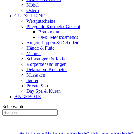
Möbel
Ostern
GUTSCHEINE
Wertgutscheine
Pflegende Kosmetik Gesicht
Braukmann
QMS Medicosmetics
Augen, Lippen & Dekolleté
Hände & Füße
Männer
Schwangere & Kids
Körperbehandlungen
Dekorative Kosmetik
Massagen
Sauna
Private Spa
Day Spa & Kuren
ANGEBOTE
Seite wählen
Start
/
Unsere Marken Alle Produkte*
/
Phyris alle Produkte*