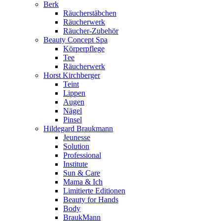
Berk
Räucherstäbchen
Räucherwerk
Räucher-Zubehör
Beauty Concept Spa
Körperpflege
Tee
Räucherwerk
Horst Kirchberger
Teint
Lippen
Augen
Nägel
Pinsel
Hildegard Braukmann
Jeunesse
Solution
Professional
Institute
Sun & Care
Mama & Ich
Limitierte Editionen
Beauty for Hands
Body
BraukMann