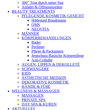
360° Tour durch unser Spa
Anfahrt & Öffnungszeiten
BEAUTY TREATMENTS
PFLEGENDE KOSMETIK GESICHT
Hildegard Braukmann
QMS
NEOVITA
MÄNNER
KÖRPERBEHANDLUNGEN
Bäder
Peelings
Pflege & Packungen
Jentschura Basische Körperpflege
Anti-Cellulite
AUGEN, LIPPEN & DEKOLLETÉ
SCHWANGERE
KIDS
ÄSTHETISCHE MEDIZIN
DEKORATIVE KOSMETIK
HÄNDE & FÜßE
WELLNESS & MASSAGEN
MASSAGEN
PRIVATE SPA
DAY SPA & KUREN
AKTUELLES