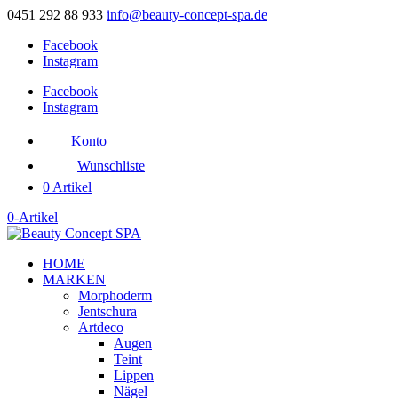
0451 292 88 933
info@beauty-concept-spa.de
Facebook
Instagram
Facebook
Instagram
Konto
Wunschliste
0 Artikel
0-Artikel
HOME
MARKEN
Morphoderm
Jentschura
Artdeco
Augen
Teint
Lippen
Nägel