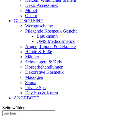
Kerzen, Windlichter & mehr
Deko-Accessoires
Möbel
Ostern
GUTSCHEINE
Wertgutscheine
Pflegende Kosmetik Gesicht
Braukmann
QMS Medicosmetics
Augen, Lippen & Dekolleté
Hände & Füße
Männer
Schwangere & Kids
Körperbehandlungen
Dekorative Kosmetik
Massagen
Sauna
Private Spa
Day Spa & Kuren
ANGEBOTE
Seite wählen