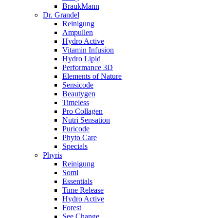
BraukMann
Dr. Grandel
Reinigung
Ampullen
Hydro Active
Vitamin Infusion
Hydro Lipid
Performance 3D
Elements of Nature
Sensicode
Beautygen
Timeless
Pro Collagen
Nutri Sensation
Puricode
Phyto Care
Specials
Phyris
Reinigung
Somi
Essentials
Time Release
Hydro Active
Forest
See Change