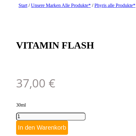
Start
/
Unsere Marken Alle Produkte*
/
Phyris alle Produkte*
VITAMIN FLASH
37,00
€
30ml
VITAMIN
FLASH
Menge
In den Warenkorb