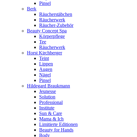
Pinsel
Berk
Räucherstäbchen
Räucherwerk
Räucher-Zubehör
Beauty Concept Spa
Körperpflege
Tee
Räucherwerk
Horst Kirchberger
Teint
Lippen
Augen
Nägel
Pinsel
Hildegard Braukmann
Jeunesse
Solution
Professional
Institute
Sun & Care
Mama & Ich
Limitierte Editionen
Beauty for Hands
Body