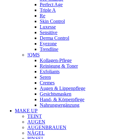
Perfect Age
Triple A
Re
Skin Control
Luxesse
Sensitive
Derma Control
Eyezone
Trendline
!QMS
Kollagen-Pflege
Reinigung & Toner
Exfoliants
Seren
Cremes
Augen & Lippenpflege
Gesichtsmasken
Hand- & Körperpflege
Nahrungsergänzung
MAKE UP
TEINT
AUGEN
AUGENBRAUEN
NÄGEL
PINSEL