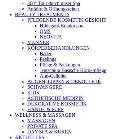
360° Tour durch unser Spa
Anfahrt & Öffnungszeiten
BEAUTY TREATMENTS
PFLEGENDE KOSMETIK GESICHT
Hildegard Braukmann
QMS
NEOVITA
MÄNNER
KÖRPERBEHANDLUNGEN
Bäder
Peelings
Pflege & Packungen
Jentschura Basische Körperpflege
Anti-Cellulite
AUGEN, LIPPEN & DEKOLLETÉ
SCHWANGERE
KIDS
ÄSTHETISCHE MEDIZIN
DEKORATIVE KOSMETIK
HÄNDE & FÜßE
WELLNESS & MASSAGEN
MASSAGEN
PRIVATE SPA
DAY SPA & KUREN
AKTUELLES