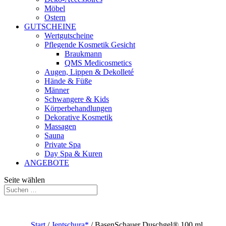
Möbel
Ostern
GUTSCHEINE
Wertgutscheine
Pflegende Kosmetik Gesicht
Braukmann
QMS Medicosmetics
Augen, Lippen & Dekolleté
Hände & Füße
Männer
Schwangere & Kids
Körperbehandlungen
Dekorative Kosmetik
Massagen
Sauna
Private Spa
Day Spa & Kuren
ANGEBOTE
Seite wählen
Start
/
Jentschura*
/ BasenSchauer Duschgel® 100 ml