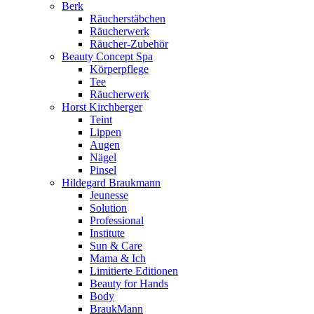
Berk
Räucherstäbchen
Räucherwerk
Räucher-Zubehör
Beauty Concept Spa
Körperpflege
Tee
Räucherwerk
Horst Kirchberger
Teint
Lippen
Augen
Nägel
Pinsel
Hildegard Braukmann
Jeunesse
Solution
Professional
Institute
Sun & Care
Mama & Ich
Limitierte Editionen
Beauty for Hands
Body
BraukMann