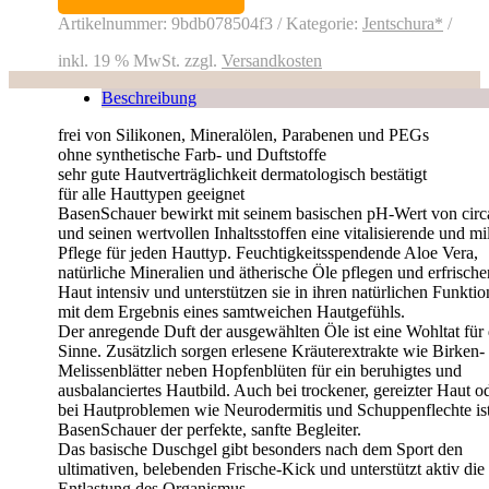
ml
Menge
Artikelnummer:
9bdb078504f3
Kategorie:
Jentschura*
inkl. 19 % MwSt.
zzgl.
Versandkosten
Beschreibung
frei von Silikonen, Mineralölen, Parabenen und PEGs
ohne synthetische Farb- und Duftstoffe
sehr gute Hautverträglichkeit dermatologisch bestätigt
für alle Hauttypen geeignet
BasenSchauer bewirkt mit seinem basischen pH-Wert von circ
und seinen wertvollen Inhaltsstoffen eine vitalisierende und mi
Pflege für jeden Hauttyp. Feuchtigkeitsspendende Aloe Vera,
natürliche Mineralien und ätherische Öle pflegen und erfrische
Haut intensiv und unterstützen sie in ihren natürlichen Funkti
mit dem Ergebnis eines samtweichen Hautgefühls.
Der anregende Duft der ausgewählten Öle ist eine Wohltat für 
Sinne. Zusätzlich sorgen erlesene Kräuterextrakte wie Birken-
Melissenblätter neben Hopfenblüten für ein beruhigtes und
ausbalanciertes Hautbild. Auch bei trockener, gereizter Haut o
bei Hautproblemen wie Neurodermitis und Schuppenflechte is
BasenSchauer der perfekte, sanfte Begleiter.
Das basische Duschgel gibt besonders nach dem Sport den
ultimativen, belebenden Frische-Kick und unterstützt aktiv die
Entlastung des Organismus.