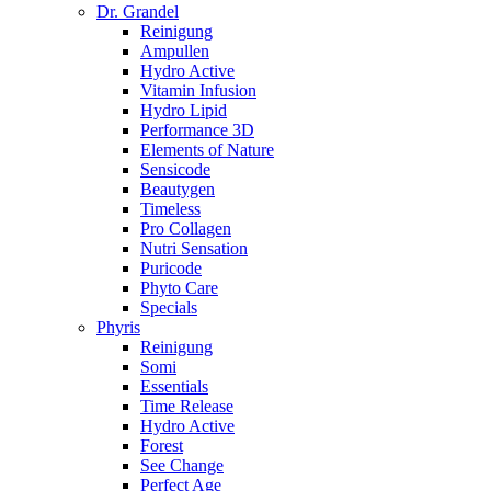
Dr. Grandel
Reinigung
Ampullen
Hydro Active
Vitamin Infusion
Hydro Lipid
Performance 3D
Elements of Nature
Sensicode
Beautygen
Timeless
Pro Collagen
Nutri Sensation
Puricode
Phyto Care
Specials
Phyris
Reinigung
Somi
Essentials
Time Release
Hydro Active
Forest
See Change
Perfect Age