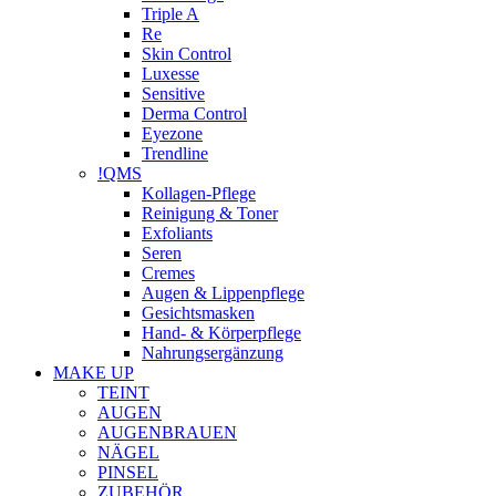
Triple A
Re
Skin Control
Luxesse
Sensitive
Derma Control
Eyezone
Trendline
!QMS
Kollagen-Pflege
Reinigung & Toner
Exfoliants
Seren
Cremes
Augen & Lippenpflege
Gesichtsmasken
Hand- & Körperpflege
Nahrungsergänzung
MAKE UP
TEINT
AUGEN
AUGENBRAUEN
NÄGEL
PINSEL
ZUBEHÖR