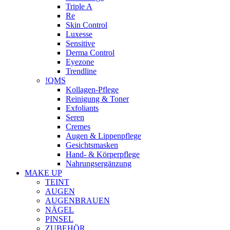
Triple A
Re
Skin Control
Luxesse
Sensitive
Derma Control
Eyezone
Trendline
!QMS
Kollagen-Pflege
Reinigung & Toner
Exfoliants
Seren
Cremes
Augen & Lippenpflege
Gesichtsmasken
Hand- & Körperpflege
Nahrungsergänzung
MAKE UP
TEINT
AUGEN
AUGENBRAUEN
NÄGEL
PINSEL
ZUBEHÖR