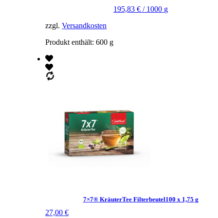
195,83
€
/
1000
g
zzgl.
Versandkosten
Produkt enthält: 600
g
7×7® KräuterTee Filterbeutel100 x 1,75 g
27,00
€