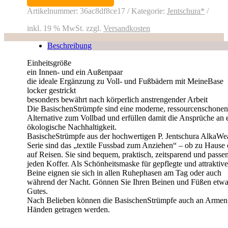
Innen-
u.
Artikelnummer:
36ac8df8ce17
Kategorie:
Jentschura*
Außenpaar
Menge
inkl. 19 % MwSt.
zzgl.
Versandkosten
Beschreibung
Einheitsgröße
ein Innen- und ein Außenpaar
die ideale Ergänzung zu Voll- und Fußbädern mit MeineBase
locker gestrickt
besonders bewährt nach körperlich anstrengender Arbeit
Die BasischenStrümpfe sind eine moderne, ressourcenschone
Alternative zum Vollbad und erfüllen damit die Ansprüche an 
ökologische Nachhaltigkeit.
BasischeStrümpfe aus der hochwertigen P. Jentschura AlkaWe
Serie sind das „textile Fussbad zum Anziehen“ – ob zu Hause 
auf Reisen. Sie sind bequem, praktisch, zeitsparend und passen
jeden Koffer. Als Schönheitsmaske für gepflegte und attraktive
Beine eignen sie sich in allen Ruhephasen am Tag oder auch
während der Nacht. Gönnen Sie Ihren Beinen und Füßen etw
Gutes.
Nach Belieben können die BasischenStrümpfe auch an Armen
Händen getragen werden.