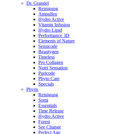
Dr. Grandel
Reinigung
Ampullen
Hydro Active
Vitamin Infusion
Hydro Lipid
Performance 3D
Elements of Nature
Sensicode
Beautygen
Timeless
Pro Collagen
Nutri Sensation
Puricode
Phyto Care
Specials
Phyris
Reinigung
Somi
Essentials
Time Release
Hydro Active
Forest
See Change
Perfect Age