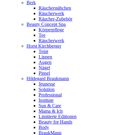
Berk
Räucherstäbchen
Räucherwerk
Räucher-Zubehör
Beauty Concept Spa
Körperpflege
Tee
Räucherwerk
Horst Kirchberger
Teint
Lippen
Augen
Nägel
Pinsel
Hildegard Braukmann
Jeunesse
Solution
Professional
Institute
Sun & Care
Mama & Ich
Limitierte Editionen
Beauty for Hands
Body
BraukMann