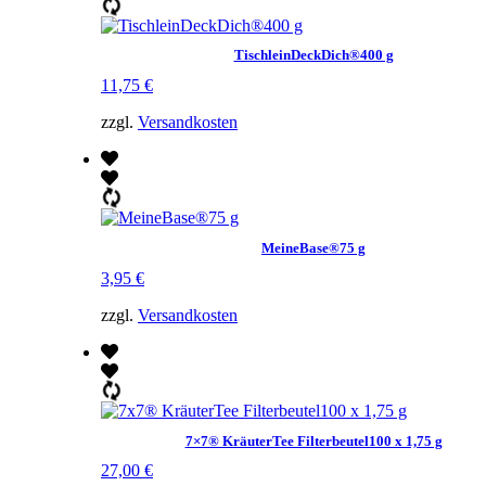
TischleinDeckDich®400 g
11,75
€
zzgl.
Versandkosten
MeineBase®75 g
3,95
€
zzgl.
Versandkosten
7×7® KräuterTee Filterbeutel100 x 1,75 g
27,00
€