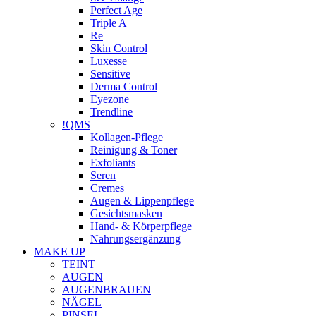
Perfect Age
Triple A
Re
Skin Control
Luxesse
Sensitive
Derma Control
Eyezone
Trendline
!QMS
Kollagen-Pflege
Reinigung & Toner
Exfoliants
Seren
Cremes
Augen & Lippenpflege
Gesichtsmasken
Hand- & Körperpflege
Nahrungsergänzung
MAKE UP
TEINT
AUGEN
AUGENBRAUEN
NÄGEL
PINSEL