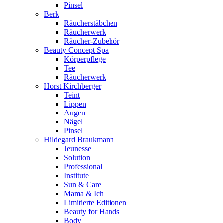
Pinsel
Berk
Räucherstäbchen
Räucherwerk
Räucher-Zubehör
Beauty Concept Spa
Körperpflege
Tee
Räucherwerk
Horst Kirchberger
Teint
Lippen
Augen
Nägel
Pinsel
Hildegard Braukmann
Jeunesse
Solution
Professional
Institute
Sun & Care
Mama & Ich
Limitierte Editionen
Beauty for Hands
Body