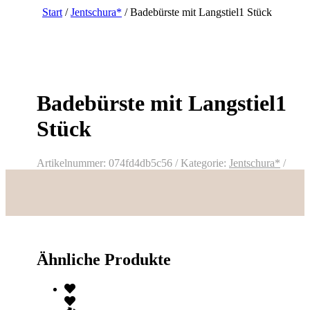
Start
/
Jentschura*
/ Badebürste mit Langstiel1 Stück
Badebürste mit Langstiel1
Stück
Artikelnummer:
074fd4db5c56
Kategorie:
Jentschura*
Ähnliche Produkte