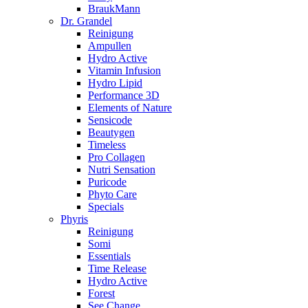
BraukMann
Dr. Grandel
Reinigung
Ampullen
Hydro Active
Vitamin Infusion
Hydro Lipid
Performance 3D
Elements of Nature
Sensicode
Beautygen
Timeless
Pro Collagen
Nutri Sensation
Puricode
Phyto Care
Specials
Phyris
Reinigung
Somi
Essentials
Time Release
Hydro Active
Forest
See Change