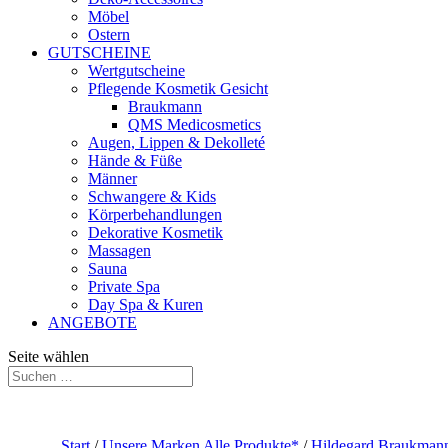
Möbel
Ostern
GUTSCHEINE
Wertgutscheine
Pflegende Kosmetik Gesicht
Braukmann
QMS Medicosmetics
Augen, Lippen & Dekolleté
Hände & Füße
Männer
Schwangere & Kids
Körperbehandlungen
Dekorative Kosmetik
Massagen
Sauna
Private Spa
Day Spa & Kuren
ANGEBOTE
Seite wählen
Start
/
Unsere Marken Alle Produkte*
/
Hildegard Braukmann