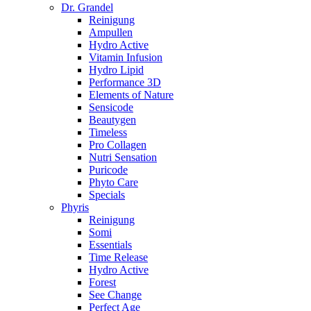
Dr. Grandel
Reinigung
Ampullen
Hydro Active
Vitamin Infusion
Hydro Lipid
Performance 3D
Elements of Nature
Sensicode
Beautygen
Timeless
Pro Collagen
Nutri Sensation
Puricode
Phyto Care
Specials
Phyris
Reinigung
Somi
Essentials
Time Release
Hydro Active
Forest
See Change
Perfect Age