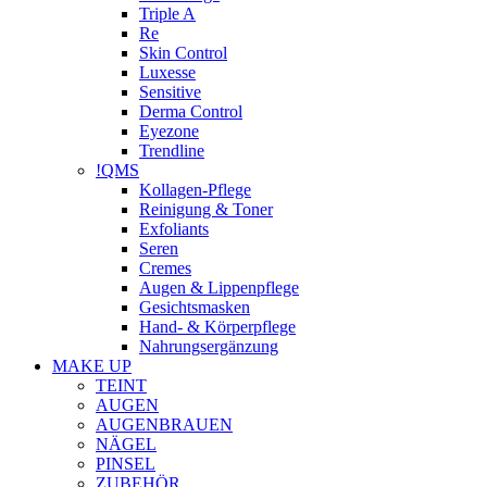
Triple A
Re
Skin Control
Luxesse
Sensitive
Derma Control
Eyezone
Trendline
!QMS
Kollagen-Pflege
Reinigung & Toner
Exfoliants
Seren
Cremes
Augen & Lippenpflege
Gesichtsmasken
Hand- & Körperpflege
Nahrungsergänzung
MAKE UP
TEINT
AUGEN
AUGENBRAUEN
NÄGEL
PINSEL
ZUBEHÖR