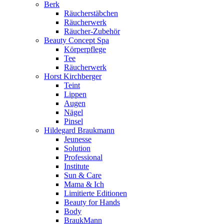
Berk
Räucherstäbchen
Räucherwerk
Räucher-Zubehör
Beauty Concept Spa
Körperpflege
Tee
Räucherwerk
Horst Kirchberger
Teint
Lippen
Augen
Nägel
Pinsel
Hildegard Braukmann
Jeunesse
Solution
Professional
Institute
Sun & Care
Mama & Ich
Limitierte Editionen
Beauty for Hands
Body
BraukMann