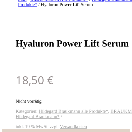
Produkte*
/ Hyaluron Power Lift Serum
Hyaluron Power Lift Serum
18,50
€
Nicht vorrätig
Kategorien:
Hildegard Braukmann alle Produkte*
,
BRAUKM
Hildegard Braukmann*
inkl. 19 % MwSt.
zzgl.
Versandkosten