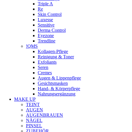
Triple A
Re
Skin Control
Luxesse
Sensitive
Derma Control
Eyezone
Trendline
!QMS
Kollagen-Pflege
Reinigung & Toner
Exfoliants
Seren
Cremes
Augen & Lippenpflege
Gesichtsmasken
Hand- & Körperpflege
Nahrungsergänzung
MAKE UP
TEINT
AUGEN
AUGENBRAUEN
NÄGEL
PINSEL
ZUBEHÖR