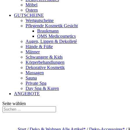
Möbel
Ostern
GUTSCHEINE
Wertgutscheine
Pflegende Kosmetik Gesicht
Braukmann
QMS Medicosmetics
Augen, Lippen & Dekolleté
Hände & Füße
Männer
Schwangere & Kids
Körperbehandlungen
Dekorative Kosmetik
Massagen
Sauna
Private Spa
Day Spa & Kuren
ANGEBOTE
Seite wählen
Start
/
Deko & Wohnen Alle Artikel*
/
Deko-Accessoires*
/ 