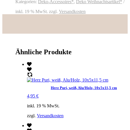
6x6x6
Kategorien:
Deko-Accessoires*
,
Deko Weihnachtsartikel*
cm
Menge
inkl. 19 % MwSt.
zzgl.
Versandkosten
Ähnliche Produkte
Herz Puri, weiß, Alu/Holz, 10x5x11,5 cm
4,95
€
inkl. 19 % MwSt.
zzgl.
Versandkosten