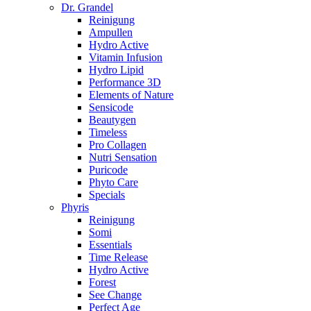
Dr. Grandel
Reinigung
Ampullen
Hydro Active
Vitamin Infusion
Hydro Lipid
Performance 3D
Elements of Nature
Sensicode
Beautygen
Timeless
Pro Collagen
Nutri Sensation
Puricode
Phyto Care
Specials
Phyris
Reinigung
Somi
Essentials
Time Release
Hydro Active
Forest
See Change
Perfect Age