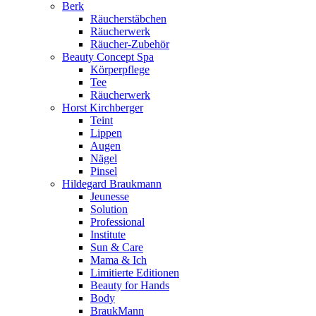
Berk
Räucherstäbchen
Räucherwerk
Räucher-Zubehör
Beauty Concept Spa
Körperpflege
Tee
Räucherwerk
Horst Kirchberger
Teint
Lippen
Augen
Nägel
Pinsel
Hildegard Braukmann
Jeunesse
Solution
Professional
Institute
Sun & Care
Mama & Ich
Limitierte Editionen
Beauty for Hands
Body
BraukMann