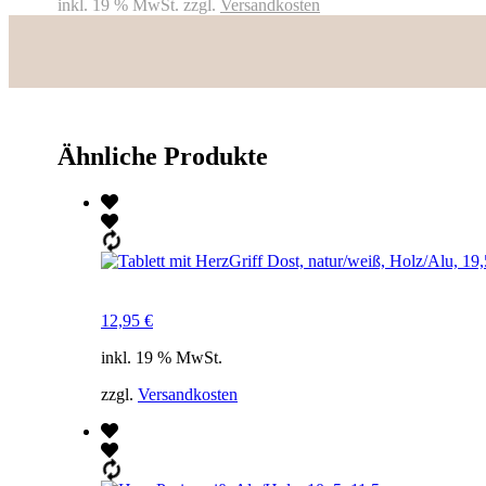
gewischt
inkl. 19 % MwSt.
zzgl.
Versandkosten
Menge
Ähnliche Produkte
12,95
€
inkl. 19 % MwSt.
zzgl.
Versandkosten