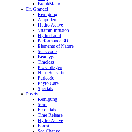
BraukMann
Dr. Grandel
Reinigung
Ampullen
Hydro Active
Vitamin Infusion
Hydro Lipid
Performance 3D
Elements of Nature
Sensicode
Beautygen
Timeless
Pro Collagen
Nutri Sensation
Puricode
Phyto Care
Specials
Phyris
Reinigung
Somi
Essentials
Time Release
Hydro Active
Forest
See Change