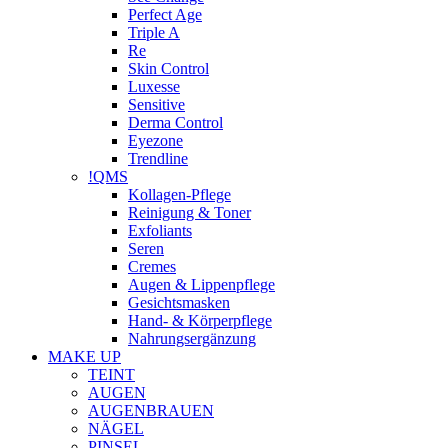
Perfect Age
Triple A
Re
Skin Control
Luxesse
Sensitive
Derma Control
Eyezone
Trendline
!QMS
Kollagen-Pflege
Reinigung & Toner
Exfoliants
Seren
Cremes
Augen & Lippenpflege
Gesichtsmasken
Hand- & Körperpflege
Nahrungsergänzung
MAKE UP
TEINT
AUGEN
AUGENBRAUEN
NÄGEL
PINSEL