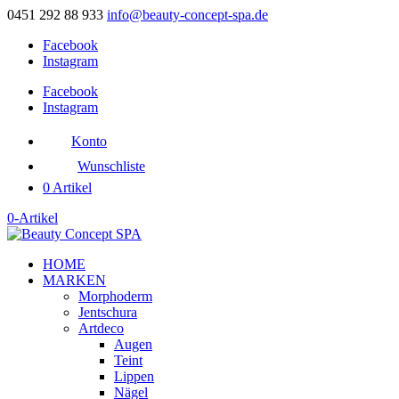
0451 292 88 933
info@beauty-concept-spa.de
Facebook
Instagram
Facebook
Instagram
Konto
Wunschliste
0 Artikel
0-Artikel
HOME
MARKEN
Morphoderm
Jentschura
Artdeco
Augen
Teint
Lippen
Nägel