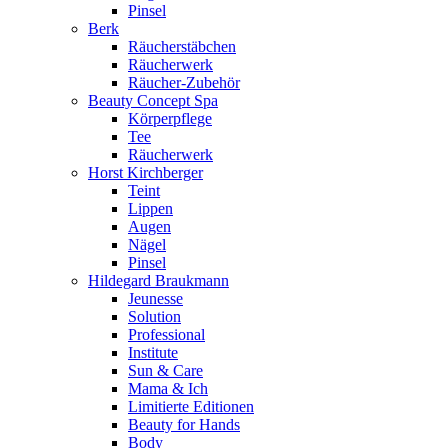
Pinsel
Berk
Räucherstäbchen
Räucherwerk
Räucher-Zubehör
Beauty Concept Spa
Körperpflege
Tee
Räucherwerk
Horst Kirchberger
Teint
Lippen
Augen
Nägel
Pinsel
Hildegard Braukmann
Jeunesse
Solution
Professional
Institute
Sun & Care
Mama & Ich
Limitierte Editionen
Beauty for Hands
Body