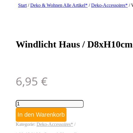
Start
/
Deko & Wohnen Alle Artikel*
/
Deko-Accessoires*
/ 
Windlicht Haus / D8xH10cm /
6,95
€
Windlicht
Haus
/
In den Warenkorb
D8xH10cm
/
Kategorie:
Deko-Accessoires*
weiss