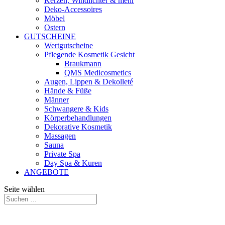
Kerzen, Windlichter & mehr
Deko-Accessoires
Möbel
Ostern
GUTSCHEINE
Wertgutscheine
Pflegende Kosmetik Gesicht
Braukmann
QMS Medicosmetics
Augen, Lippen & Dekolleté
Hände & Füße
Männer
Schwangere & Kids
Körperbehandlungen
Dekorative Kosmetik
Massagen
Sauna
Private Spa
Day Spa & Kuren
ANGEBOTE
Seite wählen