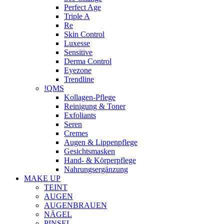
Perfect Age
Triple A
Re
Skin Control
Luxesse
Sensitive
Derma Control
Eyezone
Trendline
!QMS
Kollagen-Pflege
Reinigung & Toner
Exfoliants
Seren
Cremes
Augen & Lippenpflege
Gesichtsmasken
Hand- & Körperpflege
Nahrungsergänzung
MAKE UP
TEINT
AUGEN
AUGENBRAUEN
NÄGEL
PINSEL