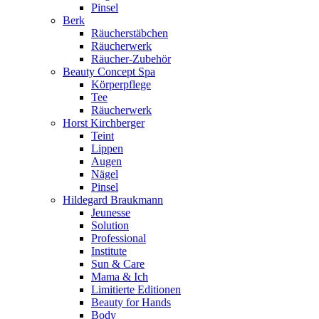
Pinsel
Berk
Räucherstäbchen
Räucherwerk
Räucher-Zubehör
Beauty Concept Spa
Körperpflege
Tee
Räucherwerk
Horst Kirchberger
Teint
Lippen
Augen
Nägel
Pinsel
Hildegard Braukmann
Jeunesse
Solution
Professional
Institute
Sun & Care
Mama & Ich
Limitierte Editionen
Beauty for Hands
Body