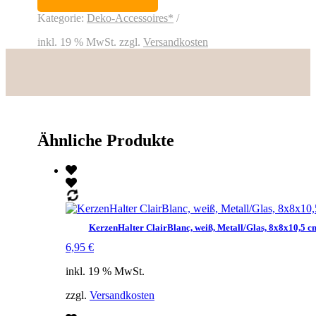
Metall/Glas,
16x16x16
Kategorie:
Deko-Accessoires*
cm
Menge
inkl. 19 % MwSt.
zzgl.
Versandkosten
Ähnliche Produkte
KerzenHalter ClairBlanc, weiß, Metall/Glas, 8x8x10,5 c
6,95
€
inkl. 19 % MwSt.
zzgl.
Versandkosten