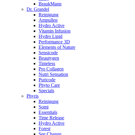
BraukMann
Dr. Grandel
Reinigung
Ampullen
Hydro Active
Vitamin Infusion
Hydro Lipid
Performance 3D
Elements of Nature
Sensicode
Beautygen
Timeless
Pro Collagen
Nutri Sensation
Puricode
Phyto Care
Specials
Phyris
Reinigung
Somi
Essentials
Time Release
Hydro Active
Forest
See Change