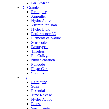
BraukMann
Dr. Grandel
Reinigung
Ampullen
Hydro Active
Vitamin Infusion
Hydro Lipid
Performance 3D
Elements of Nature
Sensicode
Beautygen
Timeless
Pro Collagen
Nutri Sensation
Puricode
Phyto Care
Specials
Phyris
Reinigung
Somi
Essentials
Time Release
Hydro Active
Forest
See Change