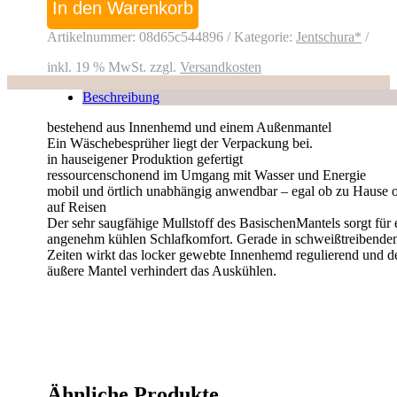
Größe
In den Warenkorb
4
(126-
Artikelnummer:
08d65c544896
Kategorie:
Jentschura*
155
cm)
inkl. 19 % MwSt.
zzgl.
Versandkosten
Menge
Beschreibung
bestehend aus Innenhemd und einem Außenmantel
Ein Wäschebesprüher liegt der Verpackung bei.
in hauseigener Produktion gefertigt
ressourcenschonend im Umgang mit Wasser und Energie
mobil und örtlich unabhängig anwendbar – egal ob zu Hause 
auf Reisen
Der sehr saugfähige Mullstoff des BasischenMantels sorgt für 
angenehm kühlen Schlafkomfort. Gerade in schweißtreibende
Zeiten wirkt das locker gewebte Innenhemd regulierend und d
äußere Mantel verhindert das Auskühlen.
Ähnliche Produkte