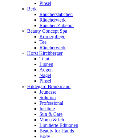
Pinsel
Berk
Räucherstäbchen
Räucherwerk
Räucher-Zubehör
Beauty Concept Spa
Körperpflege
Tee
Räucherwerk
Horst Kirchberger
Teint
Lippen
Augen
Nägel
Pinsel
Hildegard Braukmann
Jeunesse
Solution
Professional
Institute
Sun & Care
Mama & Ich
Limitierte Editionen
Beauty for Hands
Body