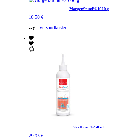
MorgenStund’®1000 g
18,50
€
zzgl.
Versandkosten
SkalPuro®250 ml
29,95
€