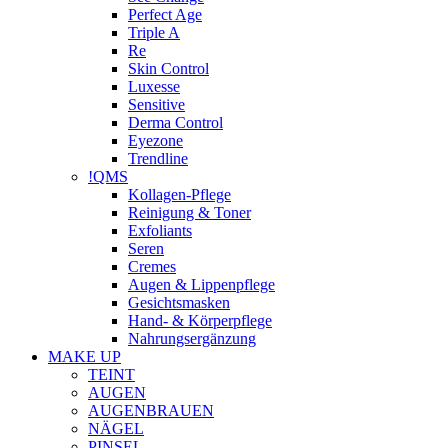
Perfect Age
Triple A
Re
Skin Control
Luxesse
Sensitive
Derma Control
Eyezone
Trendline
!QMS
Kollagen-Pflege
Reinigung & Toner
Exfoliants
Seren
Cremes
Augen & Lippenpflege
Gesichtsmasken
Hand- & Körperpflege
Nahrungsergänzung
MAKE UP
TEINT
AUGEN
AUGENBRAUEN
NÄGEL
PINSEL