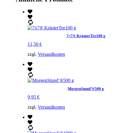
7×7® KräuterTee100 g
11,50
€
zzgl.
Versandkosten
MorgenStund’®500 g
9,95
€
zzgl.
Versandkosten