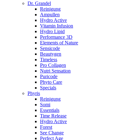
Dr. Grandel
Reinigung
Ampullen
Hydro Active
Vitamin Infusion
Hydro Lipid
Performance 3D
Elements of Nature
Sensicode
Beautygen
Timeless
Pro Collagen
Nutri Sensation
Puricode
Phyto Care
Specials
Phyris
Reinigung
Somi
Essentials
Time Release
Hydro Active
Forest
See Change
Perfect Age