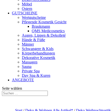
Möbel
Ostern
GUTSCHEINE
Wertgutscheine
Pflegende Kosmetik Gesicht
Braukmann
QMS Medicosmetics
Augen, Lippen & Dekolleté
Hände & Füße
Männer
Schwangere & Kids
Körperbehandlungen
Dekorative Kosmetik
Massagen
Sauna
Private Spa
Day Spa & Kuren
ANGEBOTE
Seite wählen
Start
/
Deko & Wohnen Alle Artikel*
/
Deko Weihnachtsartik