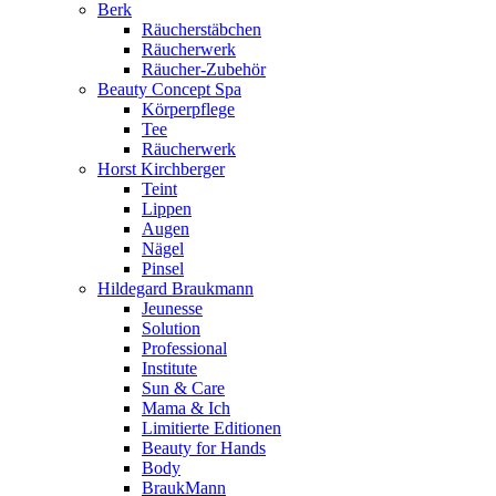
Berk
Räucherstäbchen
Räucherwerk
Räucher-Zubehör
Beauty Concept Spa
Körperpflege
Tee
Räucherwerk
Horst Kirchberger
Teint
Lippen
Augen
Nägel
Pinsel
Hildegard Braukmann
Jeunesse
Solution
Professional
Institute
Sun & Care
Mama & Ich
Limitierte Editionen
Beauty for Hands
Body
BraukMann