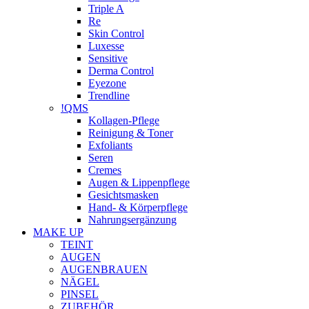
Triple A
Re
Skin Control
Luxesse
Sensitive
Derma Control
Eyezone
Trendline
!QMS
Kollagen-Pflege
Reinigung & Toner
Exfoliants
Seren
Cremes
Augen & Lippenpflege
Gesichtsmasken
Hand- & Körperpflege
Nahrungsergänzung
MAKE UP
TEINT
AUGEN
AUGENBRAUEN
NÄGEL
PINSEL
ZUBEHÖR