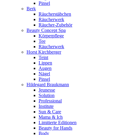
Pinsel
Berk
Räucherstäbchen
Räucherwerk
Räucher-Zubehör
Beauty Concept Spa
Körperpflege
Tee
Räucherwerk
Horst Kirchberger
Teint
Lippen
Augen
Nägel
Pinsel
Hildegard Braukmann
Jeunesse
Solution
Professional
Institute
Sun & Care
Mama & Ich
Limitierte Editionen
Beauty for Hands
Body