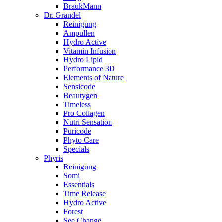
BraukMann
Dr. Grandel
Reinigung
Ampullen
Hydro Active
Vitamin Infusion
Hydro Lipid
Performance 3D
Elements of Nature
Sensicode
Beautygen
Timeless
Pro Collagen
Nutri Sensation
Puricode
Phyto Care
Specials
Phyris
Reinigung
Somi
Essentials
Time Release
Hydro Active
Forest
See Change