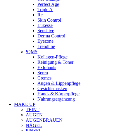
Perfect Age
Triple A
Re
Skin Control
Luxesse
Sensitive
Derma Control
Eyezone
Trendline
!QMS
Kollagen-Pflege
Reinigung & Toner
Exfoliants
Seren
Cremes
Augen & Lippenpflege
Gesichtsmasken
Hand- & Körperpflege
Nahrungsergänzung
MAKE UP
TEINT
AUGEN
AUGENBRAUEN
NÄGEL
PINSEL