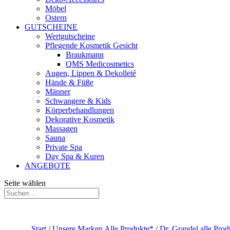
Möbel
Ostern
GUTSCHEINE
Wertgutscheine
Pflegende Kosmetik Gesicht
Braukmann
QMS Medicosmetics
Augen, Lippen & Dekolleté
Hände & Füße
Männer
Schwangere & Kids
Körperbehandlungen
Dekorative Kosmetik
Massagen
Sauna
Private Spa
Day Spa & Kuren
ANGEBOTE
Seite wählen
Start
/
Unsere Marken Alle Produkte*
/
Dr. Grandel alle Pro