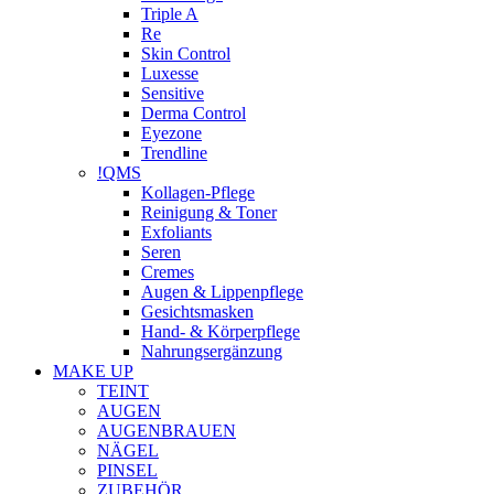
Triple A
Re
Skin Control
Luxesse
Sensitive
Derma Control
Eyezone
Trendline
!QMS
Kollagen-Pflege
Reinigung & Toner
Exfoliants
Seren
Cremes
Augen & Lippenpflege
Gesichtsmasken
Hand- & Körperpflege
Nahrungsergänzung
MAKE UP
TEINT
AUGEN
AUGENBRAUEN
NÄGEL
PINSEL
ZUBEHÖR