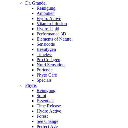
Dr. Grandel
Reinigung
Ampullen
Hydro Active
Vitamin Infusion
Hydro Lipid
Performance 3D
Elements of Nature
Sensicode
Beautygen
Timeless
Pro Collagen
Nutri Sensation
Puricode
Phyto Care
Specials
Phyris
Reinigung
Somi
Essentials
Time Release
Hydro Active
Forest
See Change
Perfect Age