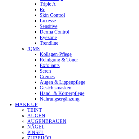
Triple A
Re
Skin Control
Luxesse
Sensitive
Derma Control
Eyezone
Trendline
!QMS
Kollagen-Pflege
Reinigung & Toner
Exfoliants
Seren
Cremes
Augen & Lippenpflege
Gesichtsmasken
Hand- & Körperpflege
Nahrungsergänzung
MAKE UP
TEINT
AUGEN
AUGENBRAUEN
NÄGEL
PINSEL
ZUBEHÖR