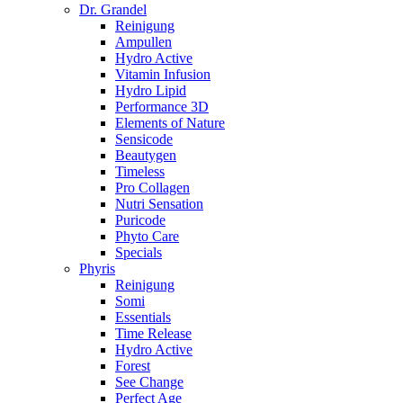
Dr. Grandel
Reinigung
Ampullen
Hydro Active
Vitamin Infusion
Hydro Lipid
Performance 3D
Elements of Nature
Sensicode
Beautygen
Timeless
Pro Collagen
Nutri Sensation
Puricode
Phyto Care
Specials
Phyris
Reinigung
Somi
Essentials
Time Release
Hydro Active
Forest
See Change
Perfect Age