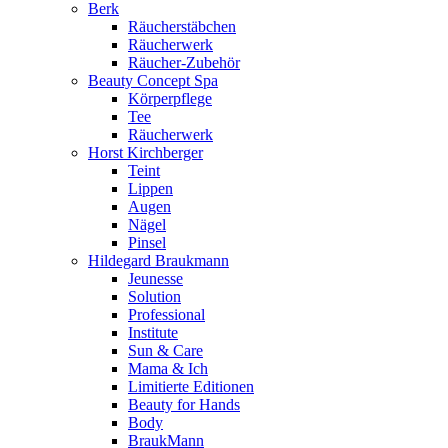
Berk
Räucherstäbchen
Räucherwerk
Räucher-Zubehör
Beauty Concept Spa
Körperpflege
Tee
Räucherwerk
Horst Kirchberger
Teint
Lippen
Augen
Nägel
Pinsel
Hildegard Braukmann
Jeunesse
Solution
Professional
Institute
Sun & Care
Mama & Ich
Limitierte Editionen
Beauty for Hands
Body
BraukMann