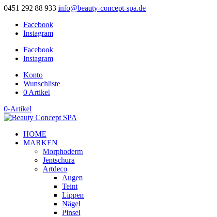
0451 292 88 933
info@beauty-concept-spa.de
Facebook
Instagram
Facebook
Instagram
Konto
Wunschliste
0 Artikel
0-Artikel
HOME
MARKEN
Morphoderm
Jentschura
Artdeco
Augen
Teint
Lippen
Nägel
Pinsel