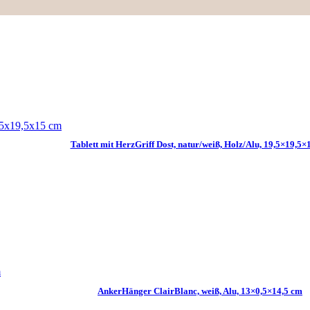
Tablett mit HerzGriff Dost, natur/weiß, Holz/Alu, 19,5×19,5×
AnkerHänger ClairBlanc, weiß, Alu, 13×0,5×14,5 cm