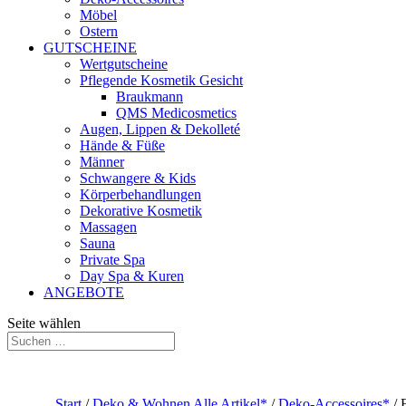
Möbel
Ostern
GUTSCHEINE
Wertgutscheine
Pflegende Kosmetik Gesicht
Braukmann
QMS Medicosmetics
Augen, Lippen & Dekolleté
Hände & Füße
Männer
Schwangere & Kids
Körperbehandlungen
Dekorative Kosmetik
Massagen
Sauna
Private Spa
Day Spa & Kuren
ANGEBOTE
Seite wählen
Start
/
Deko & Wohnen Alle Artikel*
/
Deko-Accessoires*
/ 