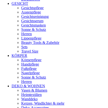
GESICHT
Gesichtspflege
Augenpflege
Gesichtsreinigung
Gesichtsserum
Gesichtsmasken
Sonne & Schutz
Herren
Lippenpflege
Beauty Tools & Zubehör
Sets
Travel Size
KÖRPER
Körperpflege
Handpflege
Fußpflege
Nagelpflege
Sonne & Schutz
Herren
DEKO & WOHNEN
Vasen & Blumen
Heimtextilien
Wanddeko
Kerzen, Windlichter & mehr
Deko-Accessoires