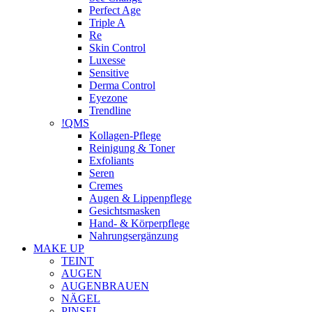
Perfect Age
Triple A
Re
Skin Control
Luxesse
Sensitive
Derma Control
Eyezone
Trendline
!QMS
Kollagen-Pflege
Reinigung & Toner
Exfoliants
Seren
Cremes
Augen & Lippenpflege
Gesichtsmasken
Hand- & Körperpflege
Nahrungsergänzung
MAKE UP
TEINT
AUGEN
AUGENBRAUEN
NÄGEL
PINSEL