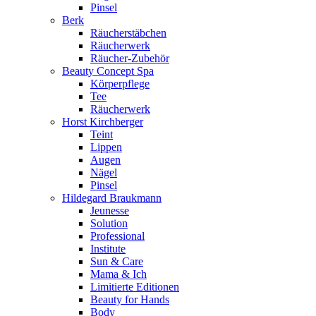
Pinsel
Berk
Räucherstäbchen
Räucherwerk
Räucher-Zubehör
Beauty Concept Spa
Körperpflege
Tee
Räucherwerk
Horst Kirchberger
Teint
Lippen
Augen
Nägel
Pinsel
Hildegard Braukmann
Jeunesse
Solution
Professional
Institute
Sun & Care
Mama & Ich
Limitierte Editionen
Beauty for Hands
Body