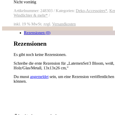
Nicht vorrätig
Artikelnummer:
248303
Kategorien:
Deko-Accessoires*
,
Ker
Windlichter & mehr*
inkl. 19 % MwSt.
zzgl.
Versandkosten
Rezensionen (0)
Rezensionen
Es gibt noch keine Rezensionen.
Schreibe die erste Rezension für „LaternenSet/3 Bloom, weiß,
Holz/Glas/Metall, 13x13x26 cm,“
Du musst
angemeldet
sein, um eine Rezension veröffentlichen
können.