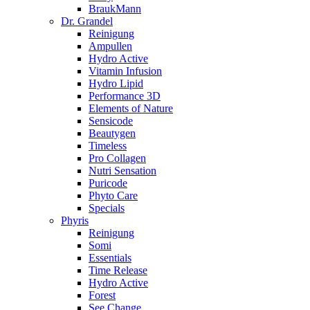
BraukMann
Dr. Grandel
Reinigung
Ampullen
Hydro Active
Vitamin Infusion
Hydro Lipid
Performance 3D
Elements of Nature
Sensicode
Beautygen
Timeless
Pro Collagen
Nutri Sensation
Puricode
Phyto Care
Specials
Phyris
Reinigung
Somi
Essentials
Time Release
Hydro Active
Forest
See Change