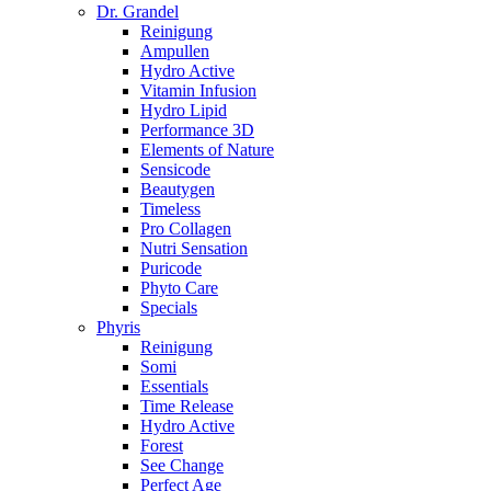
Dr. Grandel
Reinigung
Ampullen
Hydro Active
Vitamin Infusion
Hydro Lipid
Performance 3D
Elements of Nature
Sensicode
Beautygen
Timeless
Pro Collagen
Nutri Sensation
Puricode
Phyto Care
Specials
Phyris
Reinigung
Somi
Essentials
Time Release
Hydro Active
Forest
See Change
Perfect Age