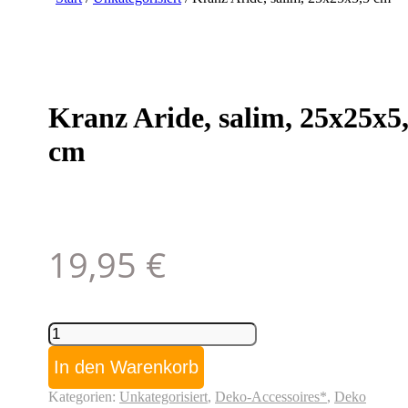
Kranz Aride, salim, 25x25x5
cm
19,95
€
Kranz
Aride,
salim,
In den Warenkorb
25x25x5,5
cm
Kategorien:
Unkategorisiert
,
Deko-Accessoires*
,
Deko