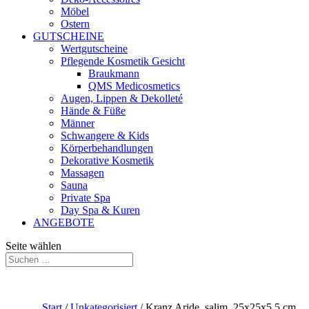
Möbel
Ostern
GUTSCHEINE
Wertgutscheine
Pflegende Kosmetik Gesicht
Braukmann
QMS Medicosmetics
Augen, Lippen & Dekolleté
Hände & Füße
Männer
Schwangere & Kids
Körperbehandlungen
Dekorative Kosmetik
Massagen
Sauna
Private Spa
Day Spa & Kuren
ANGEBOTE
Seite wählen
Start
/
Unkategorisiert
/ Kranz Aride, salim, 25x25x5,5 cm