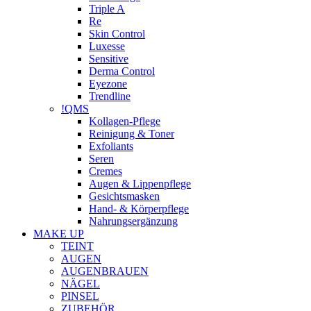
Triple A
Re
Skin Control
Luxesse
Sensitive
Derma Control
Eyezone
Trendline
!QMS
Kollagen-Pflege
Reinigung & Toner
Exfoliants
Seren
Cremes
Augen & Lippenpflege
Gesichtsmasken
Hand- & Körperpflege
Nahrungsergänzung
MAKE UP
TEINT
AUGEN
AUGENBRAUEN
NÄGEL
PINSEL
ZUBEHÖR