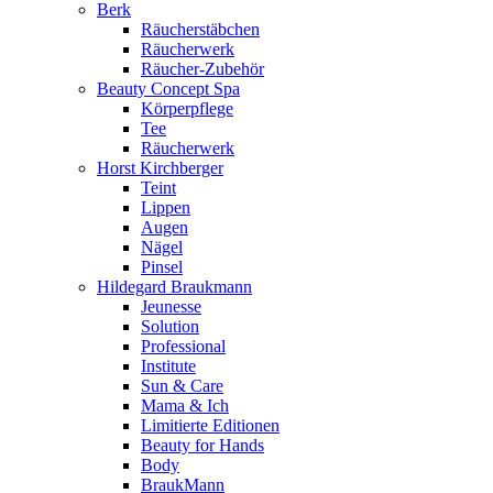
Berk
Räucherstäbchen
Räucherwerk
Räucher-Zubehör
Beauty Concept Spa
Körperpflege
Tee
Räucherwerk
Horst Kirchberger
Teint
Lippen
Augen
Nägel
Pinsel
Hildegard Braukmann
Jeunesse
Solution
Professional
Institute
Sun & Care
Mama & Ich
Limitierte Editionen
Beauty for Hands
Body
BraukMann