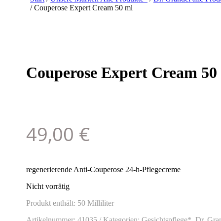
/ Couperose Expert Cream 50 ml
Couperose Expert Cream 50
49,00
€
regenerierende Anti-Couperose 24-h-Pflegecreme
Nicht vorrätig
Produkt enthält: 50
Milliliter
Artikelnummer:
41035
Kategorien:
Gesichtspflege*
,
Dr. Gra