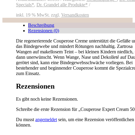
Specials*
,
Dr. Grandel alle Produkte*
inkl. 19 % MwSt.
zzgl.
Versandkosten
Beschreibung
Rezensionen (0)
Die regenerierende Couperose Creme unterstützt die Gefäße u
das Bindegewebe und mindert Rötungen nachhaltig. Zartrosa
Wangen auf makellosem Teint – bei kleinen Kindern niedlich, 
dann unerwünscht. Wenn Wange, Nase und Dekolleté auf Dau
gerötet sind, kann eine Bindegewebsschwäche vorliegen. Bei
bestehender und beginnender Couperose kommt die Spezialc
zum Einsatz.
Rezensionen
Es gibt noch keine Rezensionen.
Schreibe die erste Rezension für „Couperose Expert Cream 50
Du musst
angemeldet
sein, um eine Rezension veröffentlichen
können.