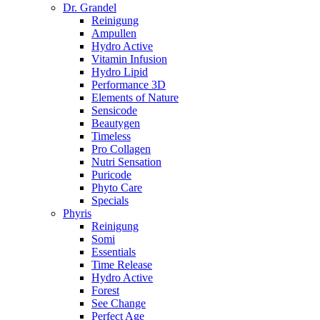
Dr. Grandel
Reinigung
Ampullen
Hydro Active
Vitamin Infusion
Hydro Lipid
Performance 3D
Elements of Nature
Sensicode
Beautygen
Timeless
Pro Collagen
Nutri Sensation
Puricode
Phyto Care
Specials
Phyris
Reinigung
Somi
Essentials
Time Release
Hydro Active
Forest
See Change
Perfect Age