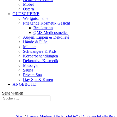
Möbel
Ostern
GUTSCHEINE
Wertgutscheine
Pflegende Kosmetik Gesicht
Braukmann
QMS Medicosmetics
Augen, Lippen & Dekolleté
Hände & Füße
Männer
Schwangere & Kids
Körperbehandlungen
Dekorative Kosmetik
Massagen
Sauna
Private Spa
Day Spa & Kuren
ANGEBOTE
Seite wählen
Start
/
Unsere Marken Alle Produkte*
/
Dr. Grandel alle Pro