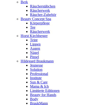
Berk
Räucherstäbchen
Räucherwerk
Räucher-Zubehör
Beauty Concept Spa
Körperpflege
Tee
Räucherwerk
Horst Kirchberger
Teint
Lippen
Augen
Nägel
Pinsel
Hildegard Braukmann
Jeunesse
Solution
Professional
Institute
Sun & Care
Mama & Ich
Limitierte Editionen
Beauty for Hands
Body
BraukMann