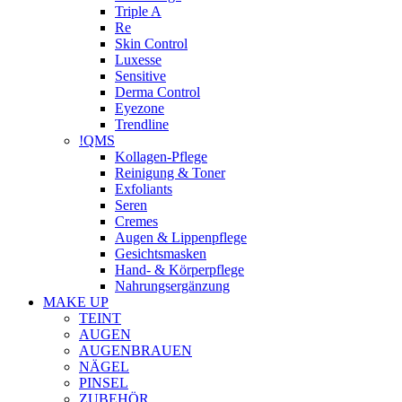
Triple A
Re
Skin Control
Luxesse
Sensitive
Derma Control
Eyezone
Trendline
!QMS
Kollagen-Pflege
Reinigung & Toner
Exfoliants
Seren
Cremes
Augen & Lippenpflege
Gesichtsmasken
Hand- & Körperpflege
Nahrungsergänzung
MAKE UP
TEINT
AUGEN
AUGENBRAUEN
NÄGEL
PINSEL
ZUBEHÖR