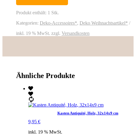
/
D60xH120cm
/
Produkt enthält: 1
Stk.
grün
Kategorien:
Deko-Accessoires*
,
Deko Weihnachtsartikel*
beschneit
Menge
inkl. 19 % MwSt.
zzgl.
Versandkosten
Ähnliche Produkte
Kasten Antiquité, Holz, 32x14x9 cm
9,95
€
inkl. 19 % MwSt.