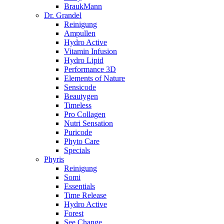
BraukMann
Dr. Grandel
Reinigung
Ampullen
Hydro Active
Vitamin Infusion
Hydro Lipid
Performance 3D
Elements of Nature
Sensicode
Beautygen
Timeless
Pro Collagen
Nutri Sensation
Puricode
Phyto Care
Specials
Phyris
Reinigung
Somi
Essentials
Time Release
Hydro Active
Forest
See Change