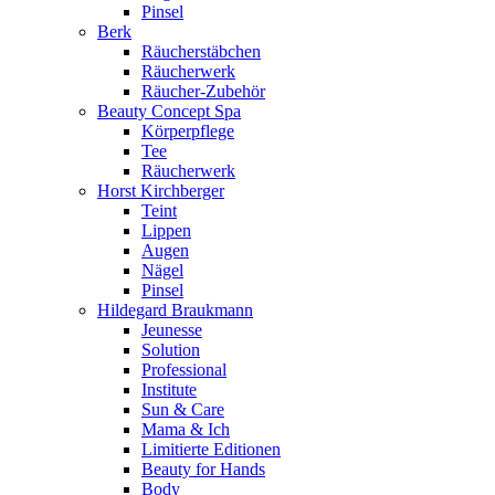
Pinsel
Berk
Räucherstäbchen
Räucherwerk
Räucher-Zubehör
Beauty Concept Spa
Körperpflege
Tee
Räucherwerk
Horst Kirchberger
Teint
Lippen
Augen
Nägel
Pinsel
Hildegard Braukmann
Jeunesse
Solution
Professional
Institute
Sun & Care
Mama & Ich
Limitierte Editionen
Beauty for Hands
Body