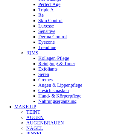
Perfect Age
Triple A
Re
Skin Control
Luxesse
Sensitive
Derma Control
Eyezone
Trendline
!QMS
Kollagen-Pflege
Reinigung & Toner
Exfoliants
Seren
Cremes
Augen & Lippenpflege
Gesichtsmasken
Hand- & Körperpflege
Nahrungsergänzung
MAKE UP
TEINT
AUGEN
AUGENBRAUEN
NÄGEL
PINSEL