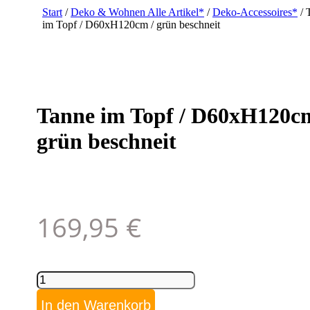
Start
/
Deko & Wohnen Alle Artikel*
/
Deko-Accessoires*
/ 
im Topf / D60xH120cm / grün beschneit
Tanne im Topf / D60xH120cm
grün beschneit
169,95
€
Tanne
im
Topf
In den Warenkorb