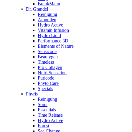
BraukMann
Dr. Grandel
Reinigung
Ampullen
Hydro Active
Vitamin Infusion
Hydro Lipid
Performance 3D
Elements of Nature
Sensicode
Beautygen
Timeless
Pro Collagen
Nutri Sensation
Puricode
Phyto Care
Specials
Phyris
Reinigung
Somi
Essentials
Time Release
Hydro Active
Forest
See Change