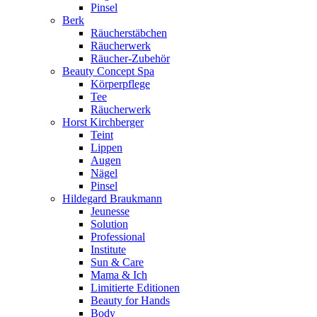
Pinsel
Berk
Räucherstäbchen
Räucherwerk
Räucher-Zubehör
Beauty Concept Spa
Körperpflege
Tee
Räucherwerk
Horst Kirchberger
Teint
Lippen
Augen
Nägel
Pinsel
Hildegard Braukmann
Jeunesse
Solution
Professional
Institute
Sun & Care
Mama & Ich
Limitierte Editionen
Beauty for Hands
Body