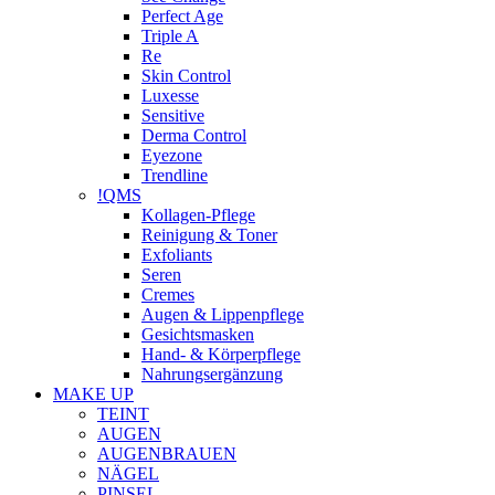
Perfect Age
Triple A
Re
Skin Control
Luxesse
Sensitive
Derma Control
Eyezone
Trendline
!QMS
Kollagen-Pflege
Reinigung & Toner
Exfoliants
Seren
Cremes
Augen & Lippenpflege
Gesichtsmasken
Hand- & Körperpflege
Nahrungsergänzung
MAKE UP
TEINT
AUGEN
AUGENBRAUEN
NÄGEL
PINSEL