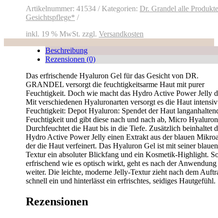
Artikelnummer:
41534
Kategorien:
Dr. Grandel alle Produkt
Gesichtspflege*
inkl. 19 % MwSt.
zzgl.
Versandkosten
Beschreibung
Rezensionen (0)
Das erfrischende Hyaluron Gel für das Gesicht von DR.
GRANDEL versorgt die feuchtigkeitsarme Haut mit purer
Feuchtigkeit. Doch wie macht das Hydro Active Power Jelly d
Mit verschiedenen Hyaluronarten versorgt es die Haut intensiv
Feuchtigkeit: Depot Hyaluron: Spendet der Haut langanhalten
Feuchtigkeit und gibt diese nach und nach ab, Micro Hyaluron
Durchfeuchtet die Haut bis in die Tiefe. Zusätzlich beinhaltet 
Hydro Active Power Jelly einen Extrakt aus der blauen Mikroa
der die Haut verfeinert. Das Hyaluron Gel ist mit seiner blauen
Textur ein absoluter Blickfang und ein Kosmetik-Highlight. S
erfrischend wie es optisch wirkt, geht es nach der Anwendung
weiter. Die leichte, moderne Jelly-Textur zieht nach dem Auft
schnell ein und hinterlässt ein erfrischtes, seidiges Hautgefühl.
Rezensionen