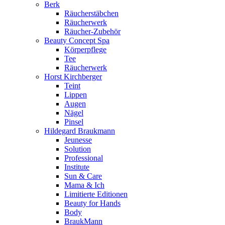
Berk
Räucherstäbchen
Räucherwerk
Räucher-Zubehör
Beauty Concept Spa
Körperpflege
Tee
Räucherwerk
Horst Kirchberger
Teint
Lippen
Augen
Nägel
Pinsel
Hildegard Braukmann
Jeunesse
Solution
Professional
Institute
Sun & Care
Mama & Ich
Limitierte Editionen
Beauty for Hands
Body
BraukMann