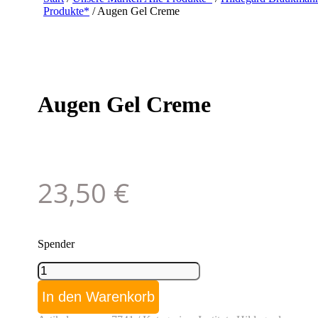
Produkte*
/ Augen Gel Creme
Augen Gel Creme
23,50
€
Spender
Augen
Gel
Creme
In den Warenkorb
Menge