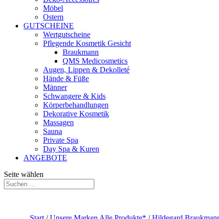
Möbel
Ostern
GUTSCHEINE
Wertgutscheine
Pflegende Kosmetik Gesicht
Braukmann
QMS Medicosmetics
Augen, Lippen & Dekolleté
Hände & Füße
Männer
Schwangere & Kids
Körperbehandlungen
Dekorative Kosmetik
Massagen
Sauna
Private Spa
Day Spa & Kuren
ANGEBOTE
Seite wählen
Start
/
Unsere Marken Alle Produkte*
/
Hildegard Braukmann