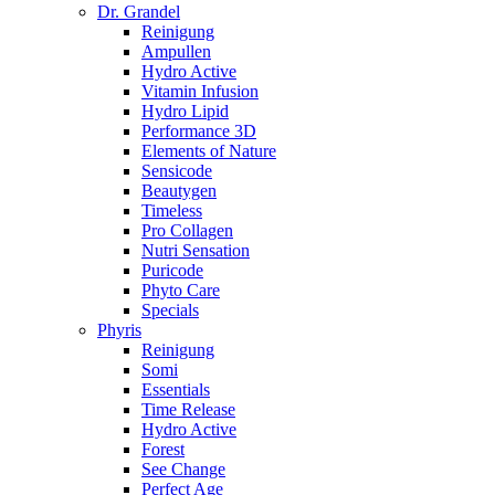
Dr. Grandel
Reinigung
Ampullen
Hydro Active
Vitamin Infusion
Hydro Lipid
Performance 3D
Elements of Nature
Sensicode
Beautygen
Timeless
Pro Collagen
Nutri Sensation
Puricode
Phyto Care
Specials
Phyris
Reinigung
Somi
Essentials
Time Release
Hydro Active
Forest
See Change
Perfect Age