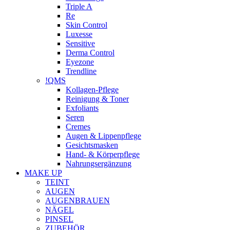
Triple A
Re
Skin Control
Luxesse
Sensitive
Derma Control
Eyezone
Trendline
!QMS
Kollagen-Pflege
Reinigung & Toner
Exfoliants
Seren
Cremes
Augen & Lippenpflege
Gesichtsmasken
Hand- & Körperpflege
Nahrungsergänzung
MAKE UP
TEINT
AUGEN
AUGENBRAUEN
NÄGEL
PINSEL
ZUBEHÖR