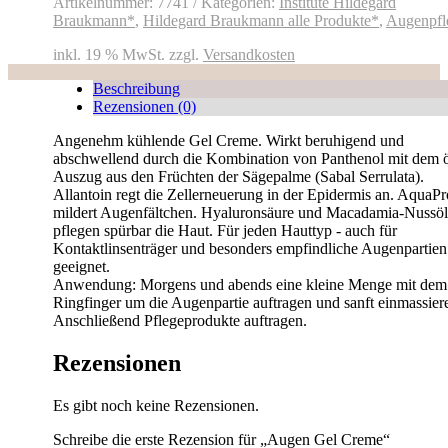
Artikelnummer:
7741
Kategorien:
Institute Hildegard
Braukmann*
,
Hildegard Braukmann alle Produkte*
,
Augenpfl
inkl. 19 % MwSt.
zzgl.
Versandkosten
Beschreibung
Rezensionen (0)
Angenehm kühlende Gel Creme. Wirkt beruhigend und
abschwellend durch die Kombination von Panthenol mit dem ö
Auszug aus den Früchten der Sägepalme (Sabal Serrulata).
Allantoin regt die Zellerneuerung in der Epidermis an. AquaP
mildert Augenfältchen. Hyaluronsäure und Macadamia-Nussöl
pflegen spürbar die Haut. Für jeden Hauttyp - auch für
Kontaktlinsenträger und besonders empfindliche Augenpartien
geeignet.
Anwendung: Morgens und abends eine kleine Menge mit dem
Ringfinger um die Augenpartie auftragen und sanft einmassier
Anschließend Pflegeprodukte auftragen.
Rezensionen
Es gibt noch keine Rezensionen.
Schreibe die erste Rezension für „Augen Gel Creme“