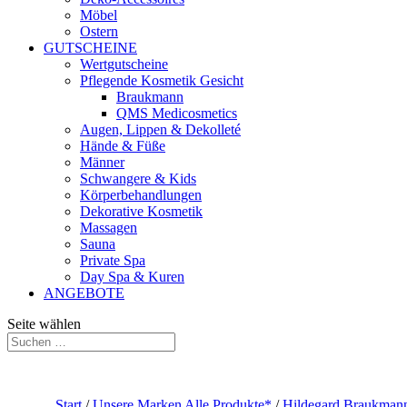
Möbel
Ostern
GUTSCHEINE
Wertgutscheine
Pflegende Kosmetik Gesicht
Braukmann
QMS Medicosmetics
Augen, Lippen & Dekolleté
Hände & Füße
Männer
Schwangere & Kids
Körperbehandlungen
Dekorative Kosmetik
Massagen
Sauna
Private Spa
Day Spa & Kuren
ANGEBOTE
Seite wählen
Start
/
Unsere Marken Alle Produkte*
/
Hildegard Braukmann