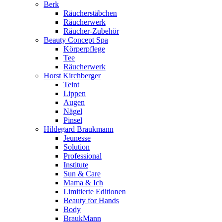
Berk
Räucherstäbchen
Räucherwerk
Räucher-Zubehör
Beauty Concept Spa
Körperpflege
Tee
Räucherwerk
Horst Kirchberger
Teint
Lippen
Augen
Nägel
Pinsel
Hildegard Braukmann
Jeunesse
Solution
Professional
Institute
Sun & Care
Mama & Ich
Limitierte Editionen
Beauty for Hands
Body
BraukMann