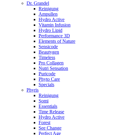
Dr. Grandel
Reinigung
Ampullen
Hydro Active
Vitamin Infusion
Hydro Lipid
Performance 3D
Elements of Nature
Sensicode
Beautygen
Timeless
Pro Collagen
Nutri Sensation
Puricode
Phyto Care
Specials
Phyris
Reinigung
Somi
Essentials
Time Release
Hydro Active
Forest
See Change
Perfect Age