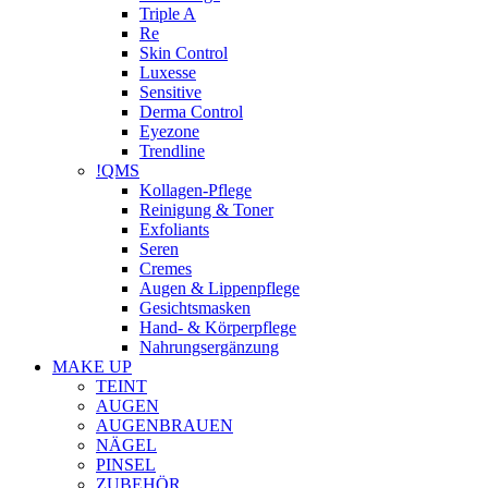
Triple A
Re
Skin Control
Luxesse
Sensitive
Derma Control
Eyezone
Trendline
!QMS
Kollagen-Pflege
Reinigung & Toner
Exfoliants
Seren
Cremes
Augen & Lippenpflege
Gesichtsmasken
Hand- & Körperpflege
Nahrungsergänzung
MAKE UP
TEINT
AUGEN
AUGENBRAUEN
NÄGEL
PINSEL
ZUBEHÖR