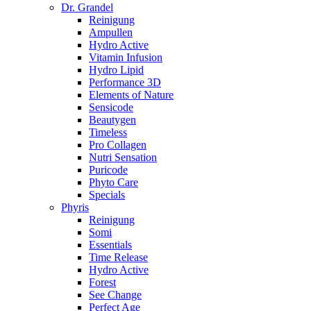
Dr. Grandel
Reinigung
Ampullen
Hydro Active
Vitamin Infusion
Hydro Lipid
Performance 3D
Elements of Nature
Sensicode
Beautygen
Timeless
Pro Collagen
Nutri Sensation
Puricode
Phyto Care
Specials
Phyris
Reinigung
Somi
Essentials
Time Release
Hydro Active
Forest
See Change
Perfect Age