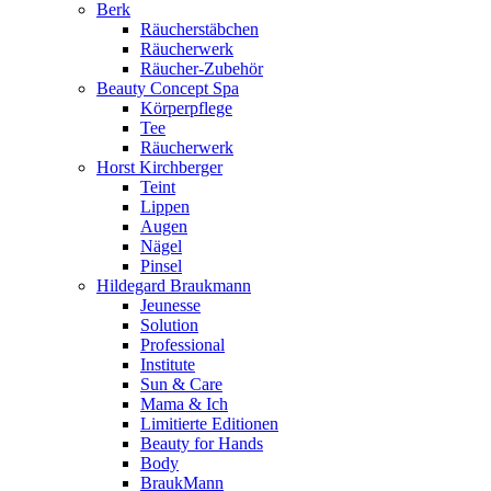
Berk
Räucherstäbchen
Räucherwerk
Räucher-Zubehör
Beauty Concept Spa
Körperpflege
Tee
Räucherwerk
Horst Kirchberger
Teint
Lippen
Augen
Nägel
Pinsel
Hildegard Braukmann
Jeunesse
Solution
Professional
Institute
Sun & Care
Mama & Ich
Limitierte Editionen
Beauty for Hands
Body
BraukMann