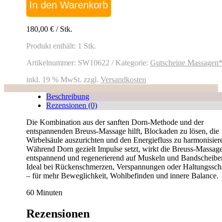
nach
In den Warenkorb
Dorn
&
Breuss
180,00
€
/
Stk.
Menge
Produkt enthält: 1
Stk.
Artikelnummer:
SW10622
Kategorie:
Gutscheine Massagen
inkl. 19 % MwSt.
zzgl.
Versandkosten
Beschreibung
Rezensionen (0)
Die Kombination aus der sanften Dorn-Methode und der
entspannenden Breuss-Massage hilft, Blockaden zu lösen, die
Wirbelsäule auszurichten und den Energiefluss zu harmonisier
Während Dorn gezielt Impulse setzt, wirkt die Breuss-Massage
entspannend und regenerierend auf Muskeln und Bandscheibe
Ideal bei Rückenschmerzen, Verspannungen oder Haltungssc
– für mehr Beweglichkeit, Wohlbefinden und innere Balance.
60 Minuten
Rezensionen