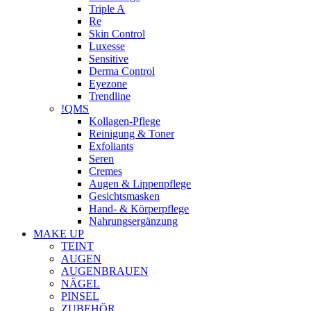
Triple A
Re
Skin Control
Luxesse
Sensitive
Derma Control
Eyezone
Trendline
!QMS
Kollagen-Pflege
Reinigung & Toner
Exfoliants
Seren
Cremes
Augen & Lippenpflege
Gesichtsmasken
Hand- & Körperpflege
Nahrungsergänzung
MAKE UP
TEINT
AUGEN
AUGENBRAUEN
NÄGEL
PINSEL
ZUBEHÖR