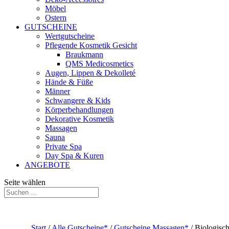
Möbel
Ostern
GUTSCHEINE
Wertgutscheine
Pflegende Kosmetik Gesicht
Braukmann
QMS Medicosmetics
Augen, Lippen & Dekolleté
Hände & Füße
Männer
Schwangere & Kids
Körperbehandlungen
Dekorative Kosmetik
Massagen
Sauna
Private Spa
Day Spa & Kuren
ANGEBOTE
Seite wählen
Start
/
Alle Gutscheine*
/
Gutscheine Massagen*
/ Biologisc