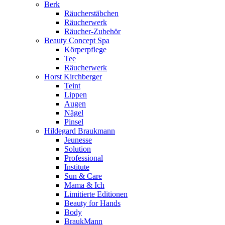
Berk
Räucherstäbchen
Räucherwerk
Räucher-Zubehör
Beauty Concept Spa
Körperpflege
Tee
Räucherwerk
Horst Kirchberger
Teint
Lippen
Augen
Nägel
Pinsel
Hildegard Braukmann
Jeunesse
Solution
Professional
Institute
Sun & Care
Mama & Ich
Limitierte Editionen
Beauty for Hands
Body
BraukMann