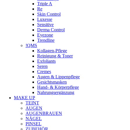
Triple A
Re
Skin Control
Luxesse
Sensitive
Derma Control
Eyezone
Trendline
!QMS
Kollagen-Pflege
Reinigung & Toner
Exfoliants
Seren
Cremes
Augen & Lippenpflege
Gesichtsmasken
Hand- & Körperpflege
Nahrungsergänzung
MAKE UP
TEINT
AUGEN
AUGENBRAUEN
NÄGEL
PINSEL
ZUBEHÖR