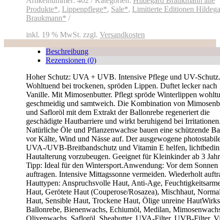
Artikelnummer:
402
Kategorien:
Hildegard Braukmann alle
Produkte*
,
Lippenpflege*
,
Sale*
,
Limitierte Editionen Hildeg
Braukmann*
inkl. 19 % MwSt.
zzgl.
Versandkosten
Beschreibung
Rezensionen (0)
Hoher Schutz: UVA + UVB. Intensive Pflege und UV-Schutz
Wohltuend bei trockenen, spröden Lippen. Duftet lecker nach
Vanille. Mit Mimosenbutter. Pflegt spröde Winterlippen wohlt
geschmeidig und samtweich. Die Kombination von Mimosenbu
und Safloröl mit dem Extrakt der Ballonrebe regeneriert die
geschädigte Hautbarriere und wirkt beruhigend bei Irritationen
Natürliche Öle und Pflanzenwachse bauen eine schützende Bar
vor Kälte, Wind und Nässe auf. Der ausgewogene photostabil
UVA-/UVB-Breitbandschutz und Vitamin E helfen, lichtbedin
Hautalterung vorzubeugen. Geeignet für Kleinkinder ab 3 Jahr
Tipp: Ideal für den Wintersport.Anwendung: Vor dem Sonnen
auftragen. Intensive Mittagssonne vermeiden. Wiederholt auftr
Hauttypen: Anspruchsvolle Haut, Anti-Age, Feuchtigkeitsarm
Haut, Gerötete Haut (Couperose/Rosazea), Mischhaut, Norma
Haut, Sensible Haut, Trockene Haut, Ölige unreine HautWirks
Ballonrebe, Bienenwachs, Echiumöl, Medilan, Mimosenwachs
Olivenwachs, Safloröl, Sheabutter, UVA-Filter, UVB-Filter, V