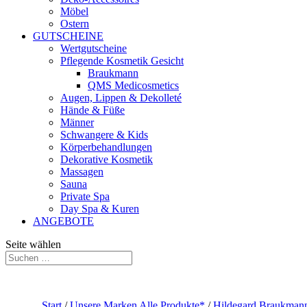
Möbel
Ostern
GUTSCHEINE
Wertgutscheine
Pflegende Kosmetik Gesicht
Braukmann
QMS Medicosmetics
Augen, Lippen & Dekolleté
Hände & Füße
Männer
Schwangere & Kids
Körperbehandlungen
Dekorative Kosmetik
Massagen
Sauna
Private Spa
Day Spa & Kuren
ANGEBOTE
Seite wählen
Start
/
Unsere Marken Alle Produkte*
/
Hildegard Braukmann