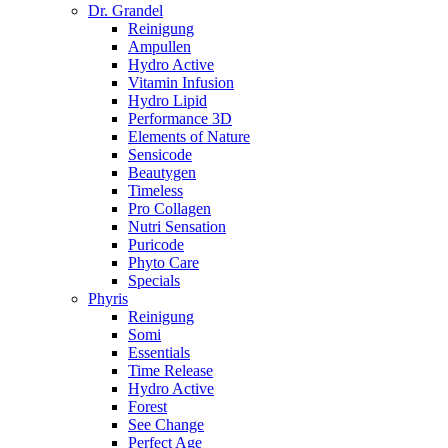
Dr. Grandel
Reinigung
Ampullen
Hydro Active
Vitamin Infusion
Hydro Lipid
Performance 3D
Elements of Nature
Sensicode
Beautygen
Timeless
Pro Collagen
Nutri Sensation
Puricode
Phyto Care
Specials
Phyris
Reinigung
Somi
Essentials
Time Release
Hydro Active
Forest
See Change
Perfect Age