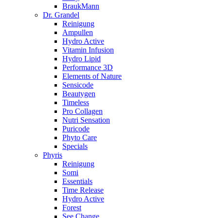
BraukMann
Dr. Grandel
Reinigung
Ampullen
Hydro Active
Vitamin Infusion
Hydro Lipid
Performance 3D
Elements of Nature
Sensicode
Beautygen
Timeless
Pro Collagen
Nutri Sensation
Puricode
Phyto Care
Specials
Phyris
Reinigung
Somi
Essentials
Time Release
Hydro Active
Forest
See Change