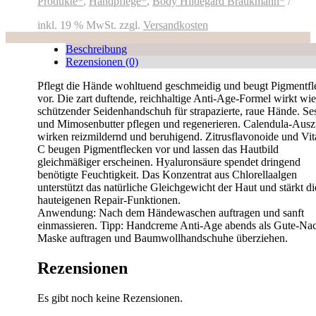
Produkte*
,
Handpflege*
,
Body Hildegard Braukmann*
inkl. 19 % MwSt.
zzgl.
Versandkosten
Beschreibung
Rezensionen (0)
Pflegt die Hände wohltuend geschmeidig und beugt Pigmentfl
vor. Die zart duftende, reichhaltige Anti-Age-Formel wirkt wie
schützender Seidenhandschuh für strapazierte, raue Hände. S
und Mimosenbutter pflegen und regenerieren. Calendula-Aus
wirken reizmildernd und beruhigend. Zitrusflavonoide und Vi
C beugen Pigmentflecken vor und lassen das Hautbild
gleichmäßiger erscheinen. Hyaluronsäure spendet dringend
benötigte Feuchtigkeit. Das Konzentrat aus Chlorellaalgen
unterstützt das natürliche Gleichgewicht der Haut und stärkt di
hauteigenen Repair-Funktionen.
Anwendung: Nach dem Händewaschen auftragen und sanft
einmassieren. Tipp: Handcreme Anti-Age abends als Gute-Nac
Maske auftragen und Baumwollhandschuhe überziehen.
Rezensionen
Es gibt noch keine Rezensionen.