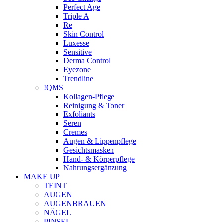
Perfect Age
Triple A
Re
Skin Control
Luxesse
Sensitive
Derma Control
Eyezone
Trendline
!QMS
Kollagen-Pflege
Reinigung & Toner
Exfoliants
Seren
Cremes
Augen & Lippenpflege
Gesichtsmasken
Hand- & Körperpflege
Nahrungsergänzung
MAKE UP
TEINT
AUGEN
AUGENBRAUEN
NÄGEL
PINSEL