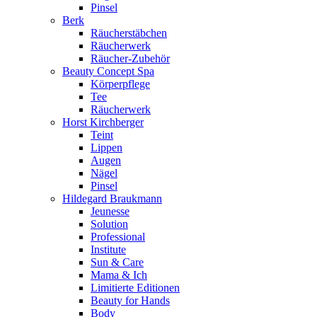
Pinsel
Berk
Räucherstäbchen
Räucherwerk
Räucher-Zubehör
Beauty Concept Spa
Körperpflege
Tee
Räucherwerk
Horst Kirchberger
Teint
Lippen
Augen
Nägel
Pinsel
Hildegard Braukmann
Jeunesse
Solution
Professional
Institute
Sun & Care
Mama & Ich
Limitierte Editionen
Beauty for Hands
Body