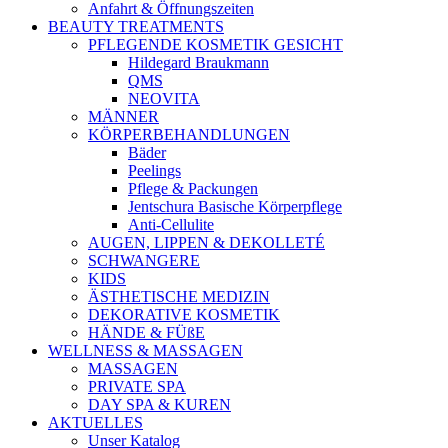
Anfahrt & Öffnungszeiten
BEAUTY TREATMENTS
PFLEGENDE KOSMETIK GESICHT
Hildegard Braukmann
QMS
NEOVITA
MÄNNER
KÖRPERBEHANDLUNGEN
Bäder
Peelings
Pflege & Packungen
Jentschura Basische Körperpflege
Anti-Cellulite
AUGEN, LIPPEN & DEKOLLETÉ
SCHWANGERE
KIDS
ÄSTHETISCHE MEDIZIN
DEKORATIVE KOSMETIK
HÄNDE & FÜßE
WELLNESS & MASSAGEN
MASSAGEN
PRIVATE SPA
DAY SPA & KUREN
AKTUELLES
Unser Katalog