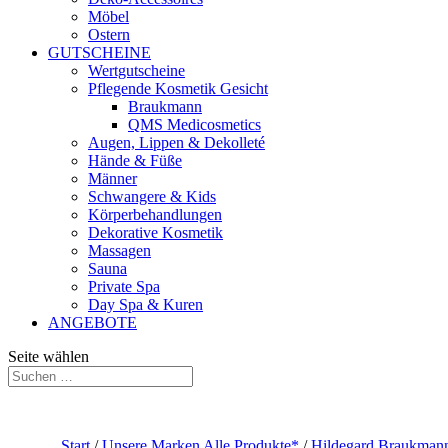
Möbel
Ostern
GUTSCHEINE
Wertgutscheine
Pflegende Kosmetik Gesicht
Braukmann
QMS Medicosmetics
Augen, Lippen & Dekolleté
Hände & Füße
Männer
Schwangere & Kids
Körperbehandlungen
Dekorative Kosmetik
Massagen
Sauna
Private Spa
Day Spa & Kuren
ANGEBOTE
Seite wählen
Start
/
Unsere Marken Alle Produkte*
/
Hildegard Braukmann