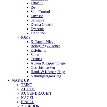
Triple A
Re
Skin Control
Luxesse
Sensitive
Derma Control
Eyezone
Trendline
!QMS
Kollagen-Pflege
Reinigung & Toner
Exfoliants
Seren
Cremes
Augen & Lippenpflege
Gesichtsmasken
Hand- & Körperpflege
Nahrungsergänzung
MAKE UP
TEINT
AUGEN
AUGENBRAUEN
NÄGEL
PINSEL
ZUBEHÖR