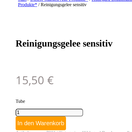
Produkte*
/ Reinigungsgelee sensitiv
Reinigungsgelee sensitiv
15,50
€
Tube
Reinigungsgelee
sensitiv
Menge
In den Warenkorb