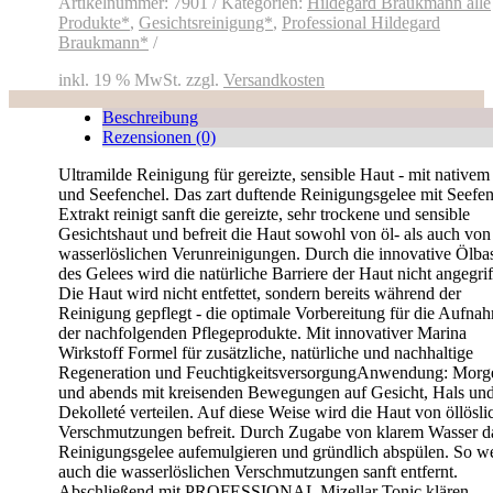
Artikelnummer:
7901
Kategorien:
Hildegard Braukmann alle
Produkte*
,
Gesichtsreinigung*
,
Professional Hildegard
Braukmann*
inkl. 19 % MwSt.
zzgl.
Versandkosten
Beschreibung
Rezensionen (0)
Ultramilde Reinigung für gereizte, sensible Haut - mit nativem
und Seefenchel. Das zart duftende Reinigungsgelee mit Seefen
Extrakt reinigt sanft die gereizte, sehr trockene und sensible
Gesichtshaut und befreit die Haut sowohl von öl- als auch von
wasserlöslichen Verunreinigungen. Durch die innovative Ölbas
des Gelees wird die natürliche Barriere der Haut nicht angegrif
Die Haut wird nicht entfettet, sondern bereits während der
Reinigung gepflegt - die optimale Vorbereitung für die Aufna
der nachfolgenden Pflegeprodukte. Mit innovativer Marina
Wirkstoff Formel für zusätzliche, natürliche und nachhaltige
Regeneration und FeuchtigkeitsversorgungAnwendung: Morg
und abends mit kreisenden Bewegungen auf Gesicht, Hals un
Dekolleté verteilen. Auf diese Weise wird die Haut von öllösli
Verschmutzungen befreit. Durch Zugabe von klarem Wasser d
Reinigungsgelee aufemulgieren und gründlich abspülen. So w
auch die wasserlöslichen Verschmutzungen sanft entfernt.
Abschließend mit PROFESSIONAL Mizellar Tonic klären.