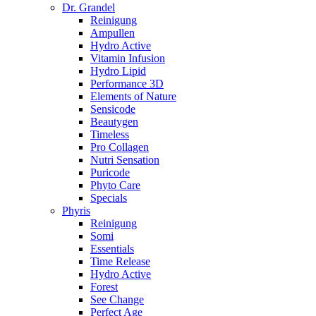
Dr. Grandel
Reinigung
Ampullen
Hydro Active
Vitamin Infusion
Hydro Lipid
Performance 3D
Elements of Nature
Sensicode
Beautygen
Timeless
Pro Collagen
Nutri Sensation
Puricode
Phyto Care
Specials
Phyris
Reinigung
Somi
Essentials
Time Release
Hydro Active
Forest
See Change
Perfect Age