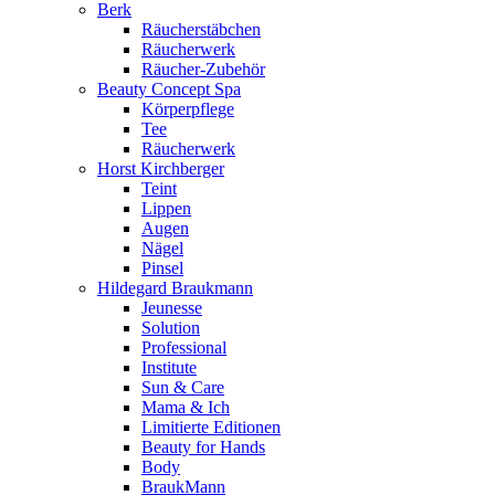
Berk
Räucherstäbchen
Räucherwerk
Räucher-Zubehör
Beauty Concept Spa
Körperpflege
Tee
Räucherwerk
Horst Kirchberger
Teint
Lippen
Augen
Nägel
Pinsel
Hildegard Braukmann
Jeunesse
Solution
Professional
Institute
Sun & Care
Mama & Ich
Limitierte Editionen
Beauty for Hands
Body
BraukMann