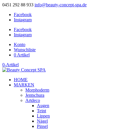
0451 292 88 933
info@beauty-concept-spa.de
Facebook
Instagram
Facebook
Instagram
Konto
Wunschliste
0 Artikel
0-Artikel
HOME
MARKEN
Morphoderm
Jentschura
Artdeco
Augen
Teint
Lippen
Nägel
Pinsel