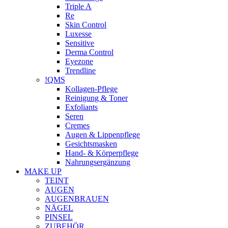
Triple A
Re
Skin Control
Luxesse
Sensitive
Derma Control
Eyezone
Trendline
!QMS
Kollagen-Pflege
Reinigung & Toner
Exfoliants
Seren
Cremes
Augen & Lippenpflege
Gesichtsmasken
Hand- & Körperpflege
Nahrungsergänzung
MAKE UP
TEINT
AUGEN
AUGENBRAUEN
NÄGEL
PINSEL
ZUBEHÖR