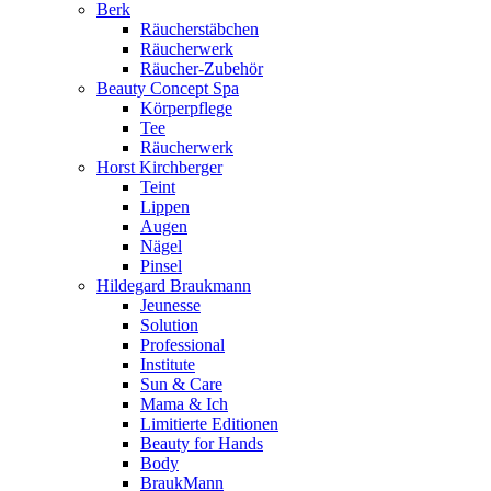
Berk
Räucherstäbchen
Räucherwerk
Räucher-Zubehör
Beauty Concept Spa
Körperpflege
Tee
Räucherwerk
Horst Kirchberger
Teint
Lippen
Augen
Nägel
Pinsel
Hildegard Braukmann
Jeunesse
Solution
Professional
Institute
Sun & Care
Mama & Ich
Limitierte Editionen
Beauty for Hands
Body
BraukMann