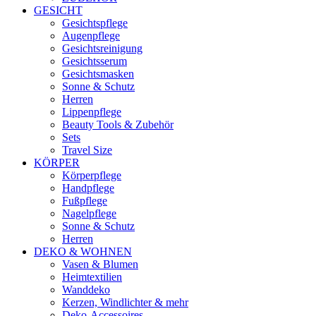
GESICHT
Gesichtspflege
Augenpflege
Gesichtsreinigung
Gesichtsserum
Gesichtsmasken
Sonne & Schutz
Herren
Lippenpflege
Beauty Tools & Zubehör
Sets
Travel Size
KÖRPER
Körperpflege
Handpflege
Fußpflege
Nagelpflege
Sonne & Schutz
Herren
DEKO & WOHNEN
Vasen & Blumen
Heimtextilien
Wanddeko
Kerzen, Windlichter & mehr
Deko-Accessoires