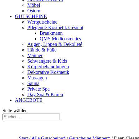
Möbel
Ostern
GUTSCHEINE
Wertgutscheine
Pflegende Kosmetik Gesicht
Braukmann
QMS Medicosmetics
Augen, Lippen & Dekolleté
Hände & Füße
Männer
Schwangere & Kids
Körperbehandlungen
Dekorative Kosmetik
Massagen
Sauna
Private Spa
Day Spa & Kuren
ANGEBOTE
Seite wählen
Start
/
Alle Gutscheine*
/
Gutscheine Männer*
/ Deep Cleans