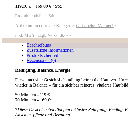
Klare
Haut.
119,00
€
–
169,00
€
/
Stk.
Frischer
Produkt enthält: 1
Stk.
Look.
Menge
Artikelnummer:
n. a.
Kategorie:
Gutscheine Männer*
inkl. MwSt.
zzgl.
Versandkosten
Beschreibung
Zusätzliche Informationen
Produktsicherheit
Rezensionen (0)
Reinigung. Balance. Energie.
Diese intensive Gesichtsbehandlung befreit die Haut von Unre
wieder in Balance – für ein sichtbar reineres, vitaleres Hautbild
50 Minuten - 119 €
70 Minuten - 169 €*
*
Diese Gesichtsbehandlungen inklusive Reinigung, Peeling, 
Abschlusspflege und Beratung.