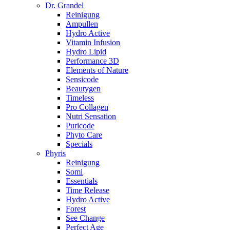
Dr. Grandel
Reinigung
Ampullen
Hydro Active
Vitamin Infusion
Hydro Lipid
Performance 3D
Elements of Nature
Sensicode
Beautygen
Timeless
Pro Collagen
Nutri Sensation
Puricode
Phyto Care
Specials
Phyris
Reinigung
Somi
Essentials
Time Release
Hydro Active
Forest
See Change
Perfect Age