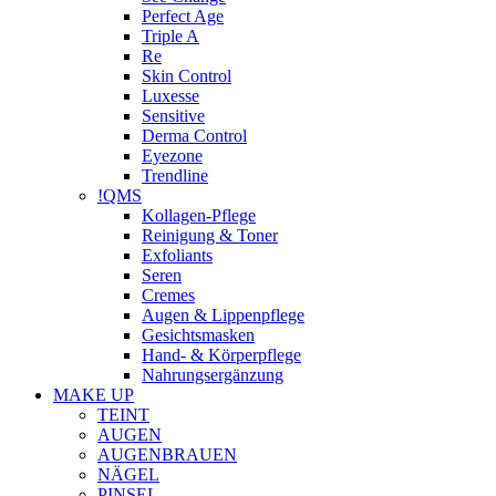
Perfect Age
Triple A
Re
Skin Control
Luxesse
Sensitive
Derma Control
Eyezone
Trendline
!QMS
Kollagen-Pflege
Reinigung & Toner
Exfoliants
Seren
Cremes
Augen & Lippenpflege
Gesichtsmasken
Hand- & Körperpflege
Nahrungsergänzung
MAKE UP
TEINT
AUGEN
AUGENBRAUEN
NÄGEL
PINSEL