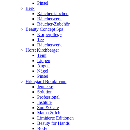
Pinsel
Berk
Räucherstäbchen
Räucherwerk
Räucher-Zubehör
Beauty Concept Spa
Körperpflege
Tee
Räucherwerk
Horst Kirchberger
Teint
Lippen
Augen
Nägel
Pinsel
Hildegard Braukmann
Jeunesse
Solution
Professional
Institute
Sun & Care
Mama & Ich
Limitierte Editionen
Beauty for Hands
Body