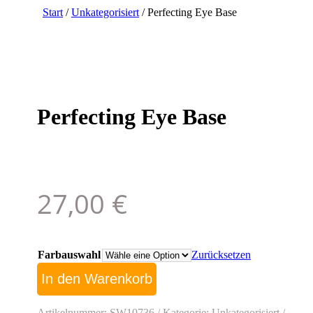
Start
/
Unkategorisiert
/ Perfecting Eye Base
Perfecting Eye Base
27,00
€
Farbauswahl
Zurücksetzen
Perfecting
In den Warenkorb
Eye
Base
Menge
Artikelnummer:
SW10736
Kategorie:
Unkategorisiert