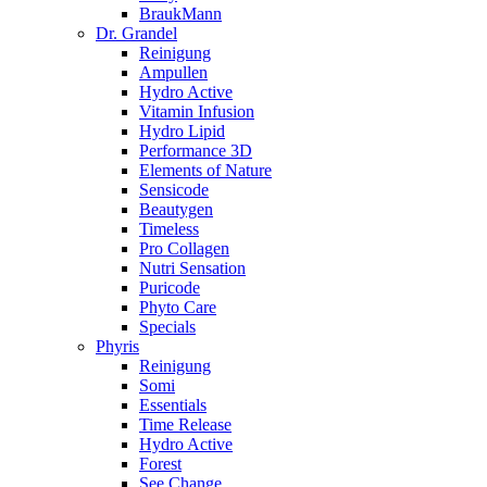
BraukMann
Dr. Grandel
Reinigung
Ampullen
Hydro Active
Vitamin Infusion
Hydro Lipid
Performance 3D
Elements of Nature
Sensicode
Beautygen
Timeless
Pro Collagen
Nutri Sensation
Puricode
Phyto Care
Specials
Phyris
Reinigung
Somi
Essentials
Time Release
Hydro Active
Forest
See Change