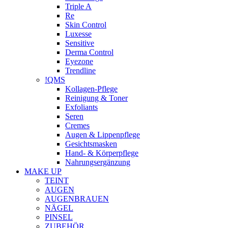
Triple A
Re
Skin Control
Luxesse
Sensitive
Derma Control
Eyezone
Trendline
!QMS
Kollagen-Pflege
Reinigung & Toner
Exfoliants
Seren
Cremes
Augen & Lippenpflege
Gesichtsmasken
Hand- & Körperpflege
Nahrungsergänzung
MAKE UP
TEINT
AUGEN
AUGENBRAUEN
NÄGEL
PINSEL
ZUBEHÖR