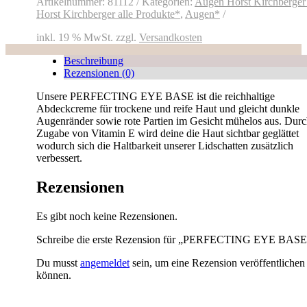
Menge
Artikelnummer:
81112
Kategorien:
Augen Horst Kirchberger
Horst Kirchberger alle Produkte*
,
Augen*
inkl. 19 % MwSt.
zzgl.
Versandkosten
Beschreibung
Rezensionen (0)
Unsere PERFECTING EYE BASE ist die reichhaltige
Abdeckcreme für trockene und reife Haut und gleicht dunkle
Augenränder sowie rote Partien im Gesicht mühelos aus. Durc
Zugabe von Vitamin E wird deine die Haut sichtbar geglättet
wodurch sich die Haltbarkeit unserer Lidschatten zusätzlich
verbessert.
Rezensionen
Es gibt noch keine Rezensionen.
Schreibe die erste Rezension für „PERFECTING EYE BASE
Du musst
angemeldet
sein, um eine Rezension veröffentlichen
können.