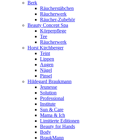
Berk
Räucherstäbchen
Räucherwerk
Räucher-Zubehör
Beauty Concept Spa
Körperpflege
Tee
Räucherwerk
Horst Kirchberger
Teint
Lippen
Augen
Nägel
Pinsel
Hildegard Braukmann
Jeunesse
Solution
Professional
Institute
Sun & Care
Mama & Ich
Limitierte Editionen
Beauty for Hands
Body
BraukMann