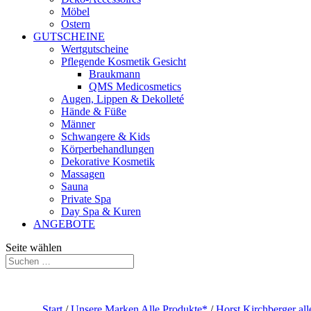
Möbel
Ostern
GUTSCHEINE
Wertgutscheine
Pflegende Kosmetik Gesicht
Braukmann
QMS Medicosmetics
Augen, Lippen & Dekolleté
Hände & Füße
Männer
Schwangere & Kids
Körperbehandlungen
Dekorative Kosmetik
Massagen
Sauna
Private Spa
Day Spa & Kuren
ANGEBOTE
Seite wählen
Start
/
Unsere Marken Alle Produkte*
/
Horst Kirchberger all