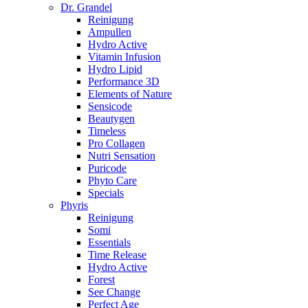
Dr. Grandel
Reinigung
Ampullen
Hydro Active
Vitamin Infusion
Hydro Lipid
Performance 3D
Elements of Nature
Sensicode
Beautygen
Timeless
Pro Collagen
Nutri Sensation
Puricode
Phyto Care
Specials
Phyris
Reinigung
Somi
Essentials
Time Release
Hydro Active
Forest
See Change
Perfect Age