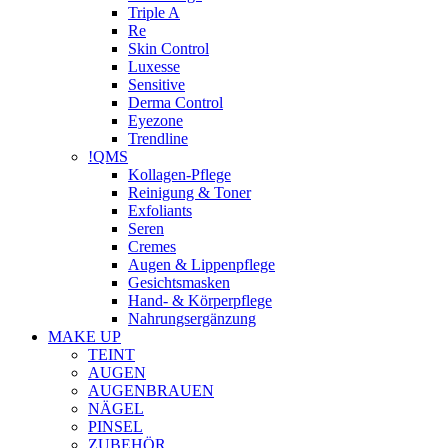
Triple A
Re
Skin Control
Luxesse
Sensitive
Derma Control
Eyezone
Trendline
!QMS
Kollagen-Pflege
Reinigung & Toner
Exfoliants
Seren
Cremes
Augen & Lippenpflege
Gesichtsmasken
Hand- & Körperpflege
Nahrungsergänzung
MAKE UP
TEINT
AUGEN
AUGENBRAUEN
NÄGEL
PINSEL
ZUBEHÖR