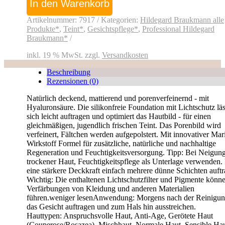
up
In den Warenkorb
SPF
10
Artikelnummer:
7917
Kategorien:
Hildegard Braukmann alle
mittel
Produkte*
,
Teint*
,
Gesichtspflege*
,
Professional Hildegard
Menge
Braukmann*
inkl. 19 % MwSt.
zzgl.
Versandkosten
Beschreibung
Rezensionen (0)
Natürlich deckend, mattierend und porenverfeinernd - mit
Hyaluronsäure. Die silikonfreie Foundation mit Lichtschutz läs
sich leicht auftragen und optimiert das Hautbild - für einen
gleichmäßigen, jugendlich frischen Teint. Das Porenbild wird
verfeinert, Fältchen werden aufgepolstert. Mit innovativer Mar
Wirkstoff Formel für zusätzliche, natürliche und nachhaltige
Regeneration und Feuchtigkeitsversorgung. Tipp: Bei Neigun
trockener Haut, Feuchtigkeitspflege als Unterlage verwenden.
eine stärkere Deckkraft einfach mehrere dünne Schichten auftr
Wichtig: Die enthaltenen Lichtschutzfilter und Pigmente könn
Verfärbungen von Kleidung und anderen Materialien
führen.weniger lesenAnwendung: Morgens nach der Reinigun
das Gesicht auftragen und zum Hals hin ausstreichen.
Hauttypen: Anspruchsvolle Haut, Anti-Age, Gerötete Haut
(Couperose/Rosazea), Mischhaut, Normale Haut, Sensible Hau