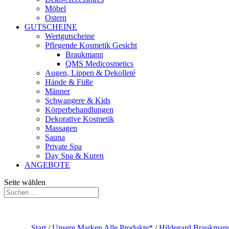
Möbel
Ostern
GUTSCHEINE
Wertgutscheine
Pflegende Kosmetik Gesicht
Braukmann
QMS Medicosmetics
Augen, Lippen & Dekolleté
Hände & Füße
Männer
Schwangere & Kids
Körperbehandlungen
Dekorative Kosmetik
Massagen
Sauna
Private Spa
Day Spa & Kuren
ANGEBOTE
Seite wählen
Start
/
Unsere Marken Alle Produkte*
/
Hildegard Braukmann