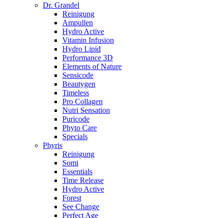
Dr. Grandel
Reinigung
Ampullen
Hydro Active
Vitamin Infusion
Hydro Lipid
Performance 3D
Elements of Nature
Sensicode
Beautygen
Timeless
Pro Collagen
Nutri Sensation
Puricode
Phyto Care
Specials
Phyris
Reinigung
Somi
Essentials
Time Release
Hydro Active
Forest
See Change
Perfect Age