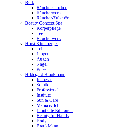
Berk
Räucherstäbchen
Räucherwerk
Räucher-Zubehör
Beauty Concept Spa
Körperpflege
Tee
Räucherwerk
Horst Kirchberger
Teint
Lippen
Augen
Nägel
Pinsel
Hildegard Braukmann
Jeunesse
Solution
Professional
Institute
Sun & Care
Mama & Ich
Limitierte Editionen
Beauty for Hands
Body
BraukMann