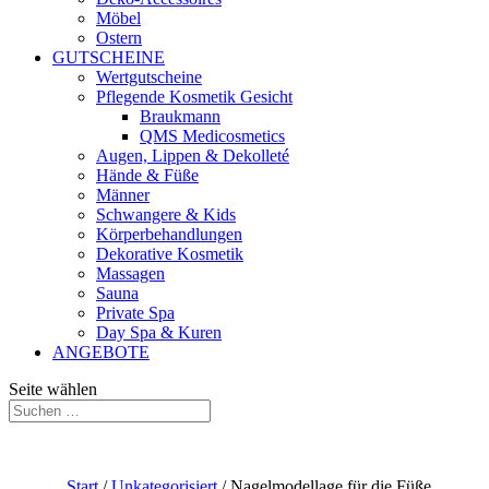
Möbel
Ostern
GUTSCHEINE
Wertgutscheine
Pflegende Kosmetik Gesicht
Braukmann
QMS Medicosmetics
Augen, Lippen & Dekolleté
Hände & Füße
Männer
Schwangere & Kids
Körperbehandlungen
Dekorative Kosmetik
Massagen
Sauna
Private Spa
Day Spa & Kuren
ANGEBOTE
Seite wählen
Start
/
Unkategorisiert
/ Nagelmodellage für die Füße