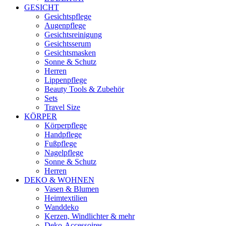
GESICHT
Gesichtspflege
Augenpflege
Gesichtsreinigung
Gesichtsserum
Gesichtsmasken
Sonne & Schutz
Herren
Lippenpflege
Beauty Tools & Zubehör
Sets
Travel Size
KÖRPER
Körperpflege
Handpflege
Fußpflege
Nagelpflege
Sonne & Schutz
Herren
DEKO & WOHNEN
Vasen & Blumen
Heimtextilien
Wanddeko
Kerzen, Windlichter & mehr
Deko-Accessoires