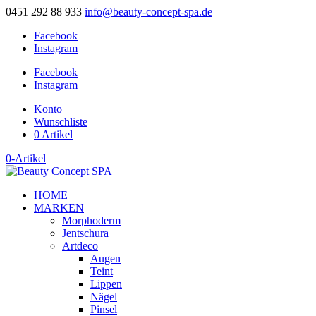
0451 292 88 933
info@beauty-concept-spa.de
Facebook
Instagram
Facebook
Instagram
Konto
Wunschliste
0 Artikel
0-Artikel
HOME
MARKEN
Morphoderm
Jentschura
Artdeco
Augen
Teint
Lippen
Nägel
Pinsel