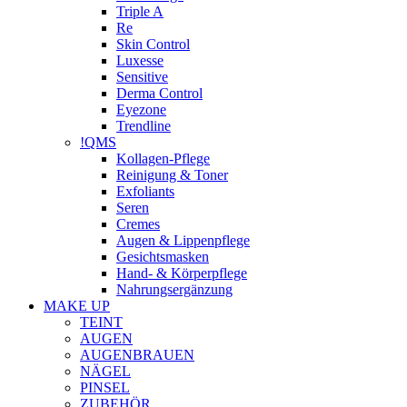
Triple A
Re
Skin Control
Luxesse
Sensitive
Derma Control
Eyezone
Trendline
!QMS
Kollagen-Pflege
Reinigung & Toner
Exfoliants
Seren
Cremes
Augen & Lippenpflege
Gesichtsmasken
Hand- & Körperpflege
Nahrungsergänzung
MAKE UP
TEINT
AUGEN
AUGENBRAUEN
NÄGEL
PINSEL
ZUBEHÖR