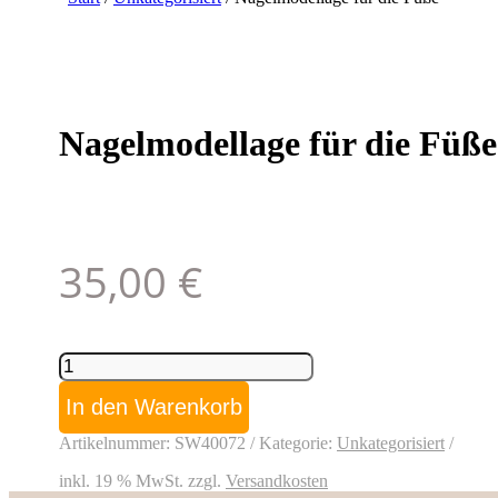
Nagelmodellage für die Füße
35,00
€
Nagelmodellage
für
die
In den Warenkorb
Füße
Menge
Artikelnummer:
SW40072
Kategorie:
Unkategorisiert
inkl. 19 % MwSt.
zzgl.
Versandkosten