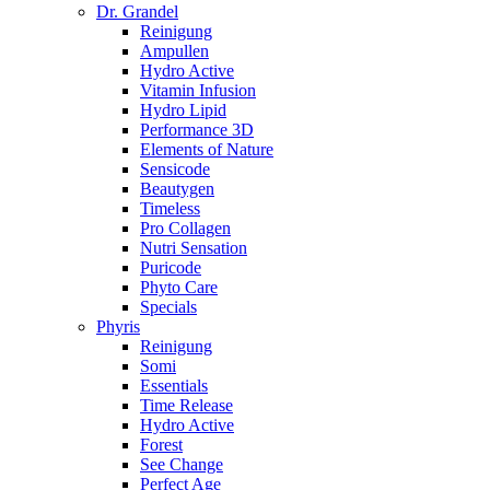
Dr. Grandel
Reinigung
Ampullen
Hydro Active
Vitamin Infusion
Hydro Lipid
Performance 3D
Elements of Nature
Sensicode
Beautygen
Timeless
Pro Collagen
Nutri Sensation
Puricode
Phyto Care
Specials
Phyris
Reinigung
Somi
Essentials
Time Release
Hydro Active
Forest
See Change
Perfect Age