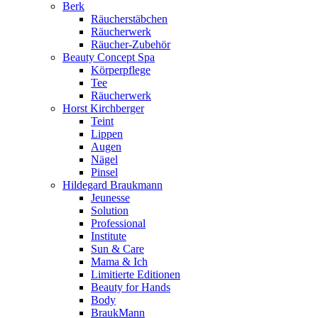
Berk
Räucherstäbchen
Räucherwerk
Räucher-Zubehör
Beauty Concept Spa
Körperpflege
Tee
Räucherwerk
Horst Kirchberger
Teint
Lippen
Augen
Nägel
Pinsel
Hildegard Braukmann
Jeunesse
Solution
Professional
Institute
Sun & Care
Mama & Ich
Limitierte Editionen
Beauty for Hands
Body
BraukMann