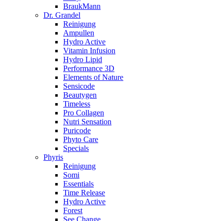
BraukMann
Dr. Grandel
Reinigung
Ampullen
Hydro Active
Vitamin Infusion
Hydro Lipid
Performance 3D
Elements of Nature
Sensicode
Beautygen
Timeless
Pro Collagen
Nutri Sensation
Puricode
Phyto Care
Specials
Phyris
Reinigung
Somi
Essentials
Time Release
Hydro Active
Forest
See Change