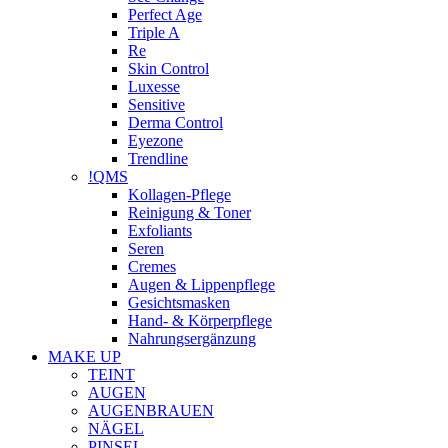
Perfect Age
Triple A
Re
Skin Control
Luxesse
Sensitive
Derma Control
Eyezone
Trendline
!QMS
Kollagen-Pflege
Reinigung & Toner
Exfoliants
Seren
Cremes
Augen & Lippenpflege
Gesichtsmasken
Hand- & Körperpflege
Nahrungsergänzung
MAKE UP
TEINT
AUGEN
AUGENBRAUEN
NÄGEL
PINSEL