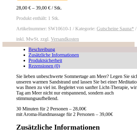
28,00
€
–
39,00
€
/
Stk.
Produkt enthält: 1
Stk.
Artikelnummer:
SW10610-1
Kategorie:
Gutscheine Sauna*
inkl. MwSt.
zzgl.
Versandkosten
Beschreibung
Zusätzliche Informationen
Produktsicherheit
Rezensionen (0)
Sie lieben unbeschwerte Sommertage am Meer? Legen Sie sic
unseren warmen Sandstrand und lassen Sie bei einer Meditatio
was Ihnen zu viel ist. Begleitet von sanfter Licht-Therapie, wir
Tag am Meer nicht nur entspannend, sondern auch
stimmungsaufhellend.
30 Minuten für 2 Personen – 28,00€
mit Aroma-Handmassage für 2 Personen – 39,00€
Zusätzliche Informationen