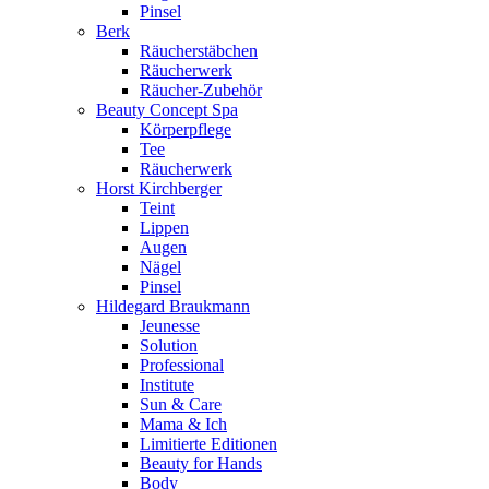
Pinsel
Berk
Räucherstäbchen
Räucherwerk
Räucher-Zubehör
Beauty Concept Spa
Körperpflege
Tee
Räucherwerk
Horst Kirchberger
Teint
Lippen
Augen
Nägel
Pinsel
Hildegard Braukmann
Jeunesse
Solution
Professional
Institute
Sun & Care
Mama & Ich
Limitierte Editionen
Beauty for Hands
Body