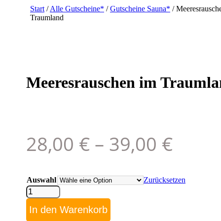
Start
/
Alle Gutscheine*
/
Gutscheine Sauna*
/ Meeresrausch
Traumland
Meeresrauschen im Trauml
28,00
€
–
39,00
€
Auswahl
Zurücksetzen
Meeresrauschen
im
Traumland
In den Warenkorb
Menge