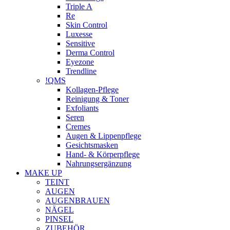
Triple A
Re
Skin Control
Luxesse
Sensitive
Derma Control
Eyezone
Trendline
!QMS
Kollagen-Pflege
Reinigung & Toner
Exfoliants
Seren
Cremes
Augen & Lippenpflege
Gesichtsmasken
Hand- & Körperpflege
Nahrungsergänzung
MAKE UP
TEINT
AUGEN
AUGENBRAUEN
NÄGEL
PINSEL
ZUBEHÖR