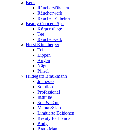
Berk
Räucherstäbchen
Räucherwerk
Räucher-Zubehör
Beauty Concept Spa
Körperpflege
Tee
Räucherwerk
Horst Kirchberger
Teint
Lippen
Augen
Nägel
Pinsel
Hildegard Braukmann
Jeunesse
Solution
Professional
Institute
Sun & Care
Mama & Ich
Limitierte Editionen
Beauty for Hands
Body
BraukMann