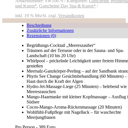
Artikelnummer:
SW10679
Kategorien:
Gutscheine Wellnesst
und Kuren*
,
Gutscheine Day Spa & Kuren*
inkl. 19 % MwSt.
zzgl.
Versandkosten
Beschreibung
Zusätzliche Informationen
Rezensionen (0)
Begrüßungs-Cocktail „Meereszauber“
Träumen auf der Terrasse oder in der Sauna- und Spa-
Landschaft (10 bis 20 Uhr)
Whirlpool – prickelnde Leichtigkeit unter freiem Himme
genießen
Meersalz-Ganzkörper-Peeling – auf der Sandbank stran
Phyris See Change Gesichtsbehandlung (60 Minuten) – 
Haut durch die Kraft der Algen
Hydro-Jet-Massage-Liege (25 Minuten) – belebend wie
Meeresrauschen
Mango-Haarmaske mit kleiner Kopfmassage – Ausflug i
Südsee
Cocos-Mango-Aroma-Rückenmassage (20 Minuten)
Wohlfühl-Fußpflege mit Nagellack – für waschechte
Meerjungfrauen
Pro Person - 389 Euro