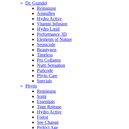
Dr. Grandel
Reinigung
Ampullen
Hydro Active
Vitamin Infusion
Hydro Lipid
Performance 3D
Elements of Nature
Sensicode
Beautygen
Timeless
Pro Collagen
Nutri Sensation
Puricode
Phyto Care
Specials
Phyris
Reinigung
Somi
Essentials
Time Release
Hydro Active
Forest
See Change
Perfect Age