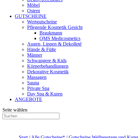
Möbel
Ostern
GUTSCHEINE
Wertgutscheine
Pflegende Kosmetik Gesicht
Braukmann
QMS Medicosmetics
Augen, Lippen & Dekolleté
Hände & Füße
Männer
Schwangere & Kids
Körperbehandlungen
Dekorative Kosmetik
Massagen
Sauna
Private Spa
Day Spa & Kuren
ANGEBOTE
Seite wählen
Start
/
Alle Gutscheine*
/
Gutscheine Wellnesstage und Kure