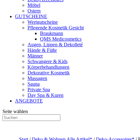
Möbel
Ostern
GUTSCHEINE
Wertgutscheine
Pflegende Kosmetik Gesicht
Braukmann
QMS Medicosmetics
Augen, Lippen & Dekolleté
Hände & Füße
Männer
Schwangere & Kids
Körperbehandlungen
Dekorative Kosmetik
Massagen
Sauna
Private Spa
Day Spa & Kuren
ANGEBOTE
Seite wählen
Start
/
Deko & Wohnen Alle Artikel*
/
Deko-Accessoires*
/ 