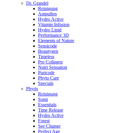
Dr. Grandel
Reinigung
Ampullen
Hydro Active
Vitamin Infusion
Hydro Lipid
Performance 3D
Elements of Nature
Sensicode
Beautygen
Timeless
Pro Collagen
Nutri Sensation
Puricode
Phyto Care
Specials
Phyris
Reinigung
Somi
Essentials
Time Release
Hydro Active
Forest
See Change
Perfect Age