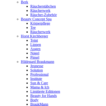
Berk
Räucherstäbchen
Räucherwerk
Räucher-Zubehör
Beauty Concept Spa
Körperpflege
Tee
Räucherwerk
Horst Kirchberger
Teint
Lippen
Augen
Nägel
Pinsel
Hildegard Braukmann
Jeunesse
Solution
Professional
Institute
Sun & Care
Mama & Ich
Limitierte Editionen
Beauty for Hands
Body
BraukMann