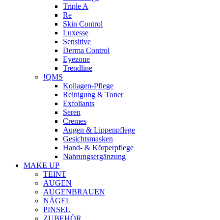
Triple A
Re
Skin Control
Luxesse
Sensitive
Derma Control
Eyezone
Trendline
!QMS
Kollagen-Pflege
Reinigung & Toner
Exfoliants
Seren
Cremes
Augen & Lippenpflege
Gesichtsmasken
Hand- & Körperpflege
Nahrungsergänzung
MAKE UP
TEINT
AUGEN
AUGENBRAUEN
NÄGEL
PINSEL
ZUBEHÖR