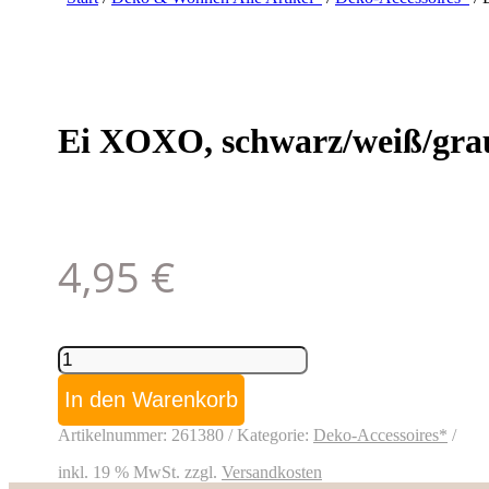
Ei XOXO, schwarz/weiß/grau/
4,95
€
Ei
XOXO,
schwarz/weiß/grau/gold,
In den Warenkorb
Porzellan,
7,6x7,5x9,3
Artikelnummer:
261380
Kategorie:
Deko-Accessoires*
cm
Menge
inkl. 19 % MwSt.
zzgl.
Versandkosten