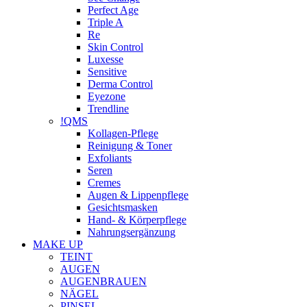
Perfect Age
Triple A
Re
Skin Control
Luxesse
Sensitive
Derma Control
Eyezone
Trendline
!QMS
Kollagen-Pflege
Reinigung & Toner
Exfoliants
Seren
Cremes
Augen & Lippenpflege
Gesichtsmasken
Hand- & Körperpflege
Nahrungsergänzung
MAKE UP
TEINT
AUGEN
AUGENBRAUEN
NÄGEL
PINSEL