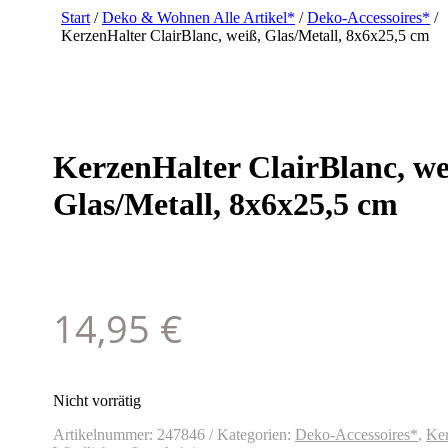
Start
/
Deko & Wohnen Alle Artikel*
/
Deko-Accessoires*
/
KerzenHalter ClairBlanc, weiß, Glas/Metall, 8x6x25,5 cm
KerzenHalter ClairBlanc, we
Glas/Metall, 8x6x25,5 cm
14,95
€
Nicht vorrätig
Artikelnummer:
247846
Kategorien:
Deko-Accessoires*
,
Ker