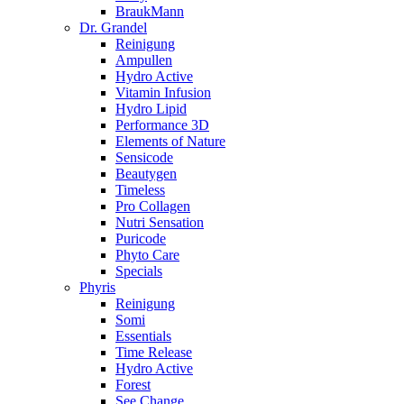
BraukMann
Dr. Grandel
Reinigung
Ampullen
Hydro Active
Vitamin Infusion
Hydro Lipid
Performance 3D
Elements of Nature
Sensicode
Beautygen
Timeless
Pro Collagen
Nutri Sensation
Puricode
Phyto Care
Specials
Phyris
Reinigung
Somi
Essentials
Time Release
Hydro Active
Forest
See Change