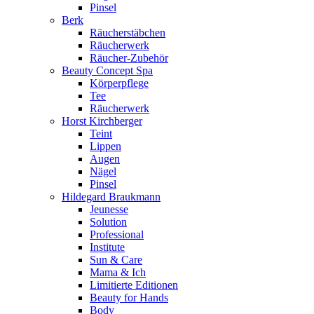
Pinsel
Berk
Räucherstäbchen
Räucherwerk
Räucher-Zubehör
Beauty Concept Spa
Körperpflege
Tee
Räucherwerk
Horst Kirchberger
Teint
Lippen
Augen
Nägel
Pinsel
Hildegard Braukmann
Jeunesse
Solution
Professional
Institute
Sun & Care
Mama & Ich
Limitierte Editionen
Beauty for Hands
Body