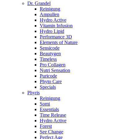
Dr. Grandel
Reinigung
Ampullen
Hydro Active
Vitamin Infusion
Hydro Lipid
Performance 3D
Elements of Nature
Sensicode
Beautygen
Timeless
Pro Collagen
Nutri Sensation
Puricode
Phyto Care
Specials
Phyris
Reinigung
Somi
Essentials
Time Release
Hydro Active
Forest
See Change
Perfect Age