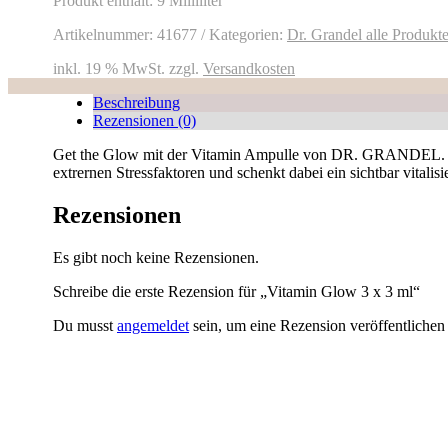
ml
Produkt enthält: 9
Milliliter
Menge
Artikelnummer:
41677
Kategorien:
Dr. Grandel alle Produkt
inkl. 19 % MwSt.
zzgl.
Versandkosten
Beschreibung
Rezensionen (0)
Get the Glow mit der Vitamin Ampulle von DR. GRANDEL. Die
extrernen Stressfaktoren und schenkt dabei ein sichtbar vitali
Rezensionen
Es gibt noch keine Rezensionen.
Schreibe die erste Rezension für „Vitamin Glow 3 x 3 ml“
Du musst
angemeldet
sein, um eine Rezension veröffentlichen