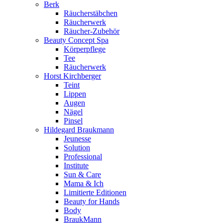
Berk
Räucherstäbchen
Räucherwerk
Räucher-Zubehör
Beauty Concept Spa
Körperpflege
Tee
Räucherwerk
Horst Kirchberger
Teint
Lippen
Augen
Nägel
Pinsel
Hildegard Braukmann
Jeunesse
Solution
Professional
Institute
Sun & Care
Mama & Ich
Limitierte Editionen
Beauty for Hands
Body
BraukMann