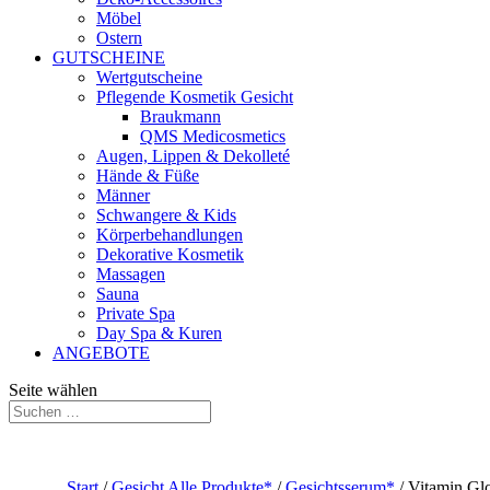
Möbel
Ostern
GUTSCHEINE
Wertgutscheine
Pflegende Kosmetik Gesicht
Braukmann
QMS Medicosmetics
Augen, Lippen & Dekolleté
Hände & Füße
Männer
Schwangere & Kids
Körperbehandlungen
Dekorative Kosmetik
Massagen
Sauna
Private Spa
Day Spa & Kuren
ANGEBOTE
Seite wählen
Start
/
Gesicht Alle Produkte*
/
Gesichtsserum*
/ Vitamin Gl