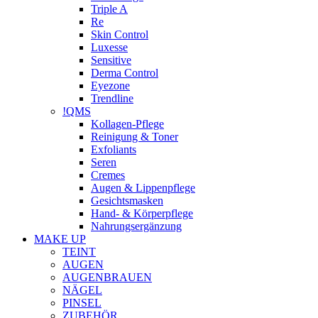
Triple A
Re
Skin Control
Luxesse
Sensitive
Derma Control
Eyezone
Trendline
!QMS
Kollagen-Pflege
Reinigung & Toner
Exfoliants
Seren
Cremes
Augen & Lippenpflege
Gesichtsmasken
Hand- & Körperpflege
Nahrungsergänzung
MAKE UP
TEINT
AUGEN
AUGENBRAUEN
NÄGEL
PINSEL
ZUBEHÖR