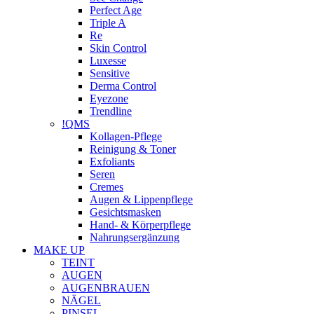
Perfect Age
Triple A
Re
Skin Control
Luxesse
Sensitive
Derma Control
Eyezone
Trendline
!QMS
Kollagen-Pflege
Reinigung & Toner
Exfoliants
Seren
Cremes
Augen & Lippenpflege
Gesichtsmasken
Hand- & Körperpflege
Nahrungsergänzung
MAKE UP
TEINT
AUGEN
AUGENBRAUEN
NÄGEL
PINSEL