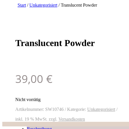
Start
/
Unkategorisiert
/ Translucent Powder
Translucent Powder
39,00
€
Nicht vorrätig
Artikelnummer:
SW10746
Kategorie:
Unkategorisiert
inkl. 19 % MwSt.
zzgl.
Versandkosten
Beschreibung