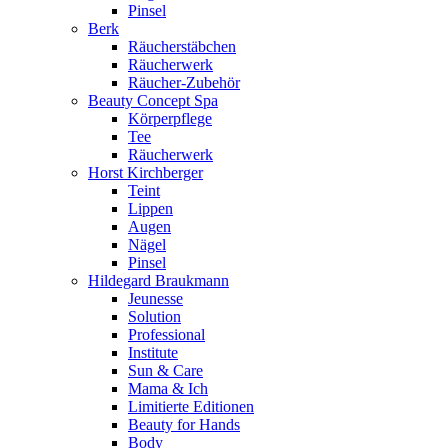
Pinsel
Berk
Räucherstäbchen
Räucherwerk
Räucher-Zubehör
Beauty Concept Spa
Körperpflege
Tee
Räucherwerk
Horst Kirchberger
Teint
Lippen
Augen
Nägel
Pinsel
Hildegard Braukmann
Jeunesse
Solution
Professional
Institute
Sun & Care
Mama & Ich
Limitierte Editionen
Beauty for Hands
Body