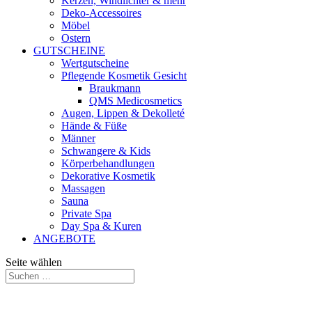
Kerzen, Windlichter & mehr
Deko-Accessoires
Möbel
Ostern
GUTSCHEINE
Wertgutscheine
Pflegende Kosmetik Gesicht
Braukmann
QMS Medicosmetics
Augen, Lippen & Dekolleté
Hände & Füße
Männer
Schwangere & Kids
Körperbehandlungen
Dekorative Kosmetik
Massagen
Sauna
Private Spa
Day Spa & Kuren
ANGEBOTE
Seite wählen