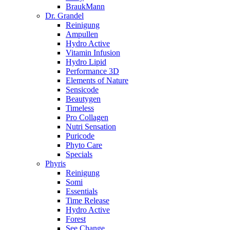
BraukMann
Dr. Grandel
Reinigung
Ampullen
Hydro Active
Vitamin Infusion
Hydro Lipid
Performance 3D
Elements of Nature
Sensicode
Beautygen
Timeless
Pro Collagen
Nutri Sensation
Puricode
Phyto Care
Specials
Phyris
Reinigung
Somi
Essentials
Time Release
Hydro Active
Forest
See Change