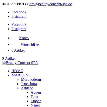
0451 292 88 933
info@beauty-concept-spa.de
Facebook
Instagram
Facebook
Instagram
Konto
Wunschliste
0 Artikel
0-Artikel
HOME
MARKEN
Morphoderm
Jentschura
Artdeco
Augen
Teint
Lippen
Nägel